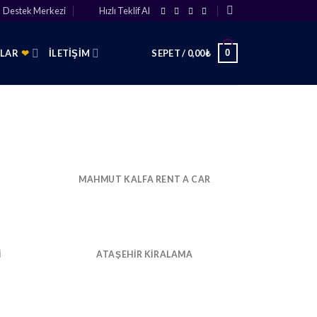
Destek Merkezi
Hızlı Teklif Al
0
SLAR
❤
İLETIŞIM
SEPET /
0,00
₺
MAHMUT KALFA RENT A CAR
I
ATAŞEHIR KIRALAMA