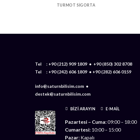
TURMOT SIGORTA
Tel :
+90 (212) 909 1809
•
+90 (850) 302 8708
Tel :
+90 (242) 606 1809
•
+90 (282) 606 0159
info@saturnbilisim.com •
destek@saturnbilisim.com
BIZI ARAYIN
E-MAIL
Pazartesi – Cuma:
09:00 – 18:00
Cumartesi:
10:00 – 15:00
Pazar:
Kapalı