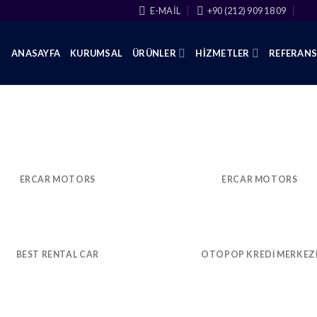
E-MAIL
+90 (212) 909 18 09
ANASAYFA
KURUMSAL
ÜRÜNLER
HIZMETLER
REFERAN
ERCAR MOTORS
ERCAR MOTORS
BEST RENTAL CAR
OTOPOP KREDI MERKEZ