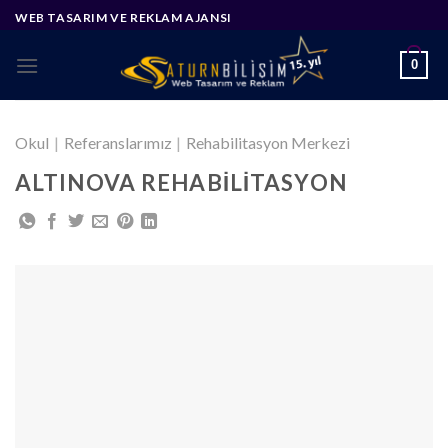
Skip
WEB TASARIM VE REKLAM AJANSI
to
content
0
Okul
|
Referanslarımız
|
Rehabilitasyon Merkezi
ALTINOVA REHABILITASYON