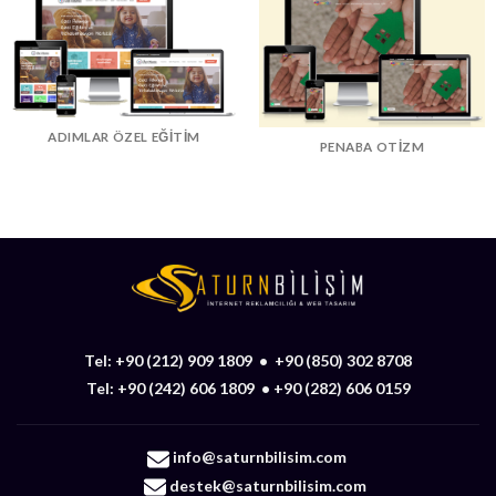
ADIMLAR ÖZEL EĞITIM
PENABA OTIZM
Tel:
+90 (212) 909 1809
•
+90 (850) 302 8708
Tel:
+90 (242) 606 1809
•
+90 (282) 606 0159
info@saturnbilisim.com
destek@saturnbilisim.com