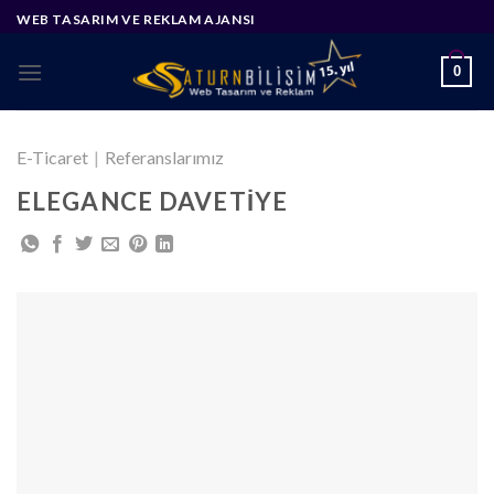
Skip
WEB TASARIM VE REKLAM AJANSI
to
content
0
E-Ticaret
|
Referanslarımız
ELEGANCE DAVETIYE