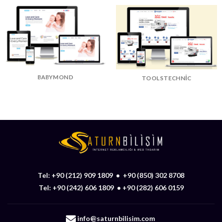
BABYMOND
TOOLSTECHNIC
Tel:
+90 (212) 909 1809
•
+90 (850) 302 8708
Tel:
+90 (242) 606 1809
•
+90 (282) 606 0159
info@saturnbilisim.com