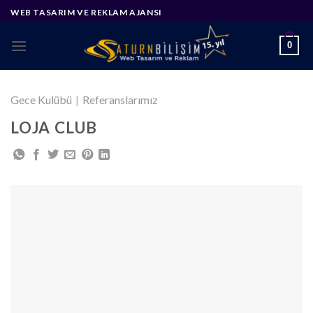
Skip
WEB TASARIM VE REKLAM AJANSI
to
content
0
Gece Kulübü
|
Referanslarımız
LOJA CLUB