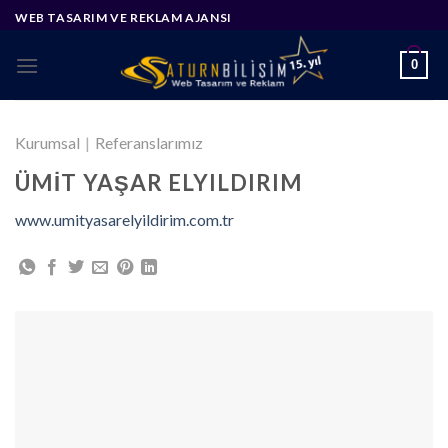
Skip
WEB TASARIM VE REKLAM AJANSI
to
content
0
Kurumsal
|
Referanslarımız
ÜMIT YAŞAR ELYILDIRIM
www.umityasarelyildirim.com.tr