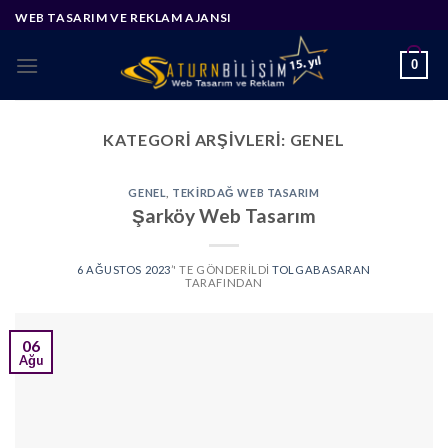
Skip
WEB TASARIM VE REKLAM AJANSI
to
content
0
KATEGORI ARŞIVLERI:
GENEL
GENEL
,
TEKIRDAĞ WEB TASARIM
Şarköy Web Tasarım
6 AĞUSTOS 2023
’' TE GÖNDERILDI
TOLGABASARAN
TARAFINDAN
06
Ağu