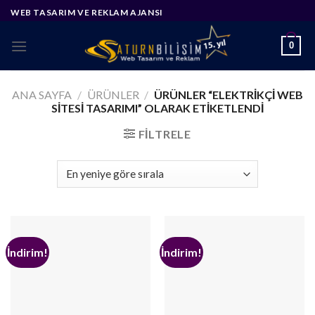
Skip
WEB TASARIM VE REKLAM AJANSI
to
content
0
ANA SAYFA
/
ÜRÜNLER
/
ÜRÜNLER “ELEKTRIKÇI WEB
SITESI TASARIMI” OLARAK ETIKETLENDI
FILTRELE
İndirim!
İndirim!