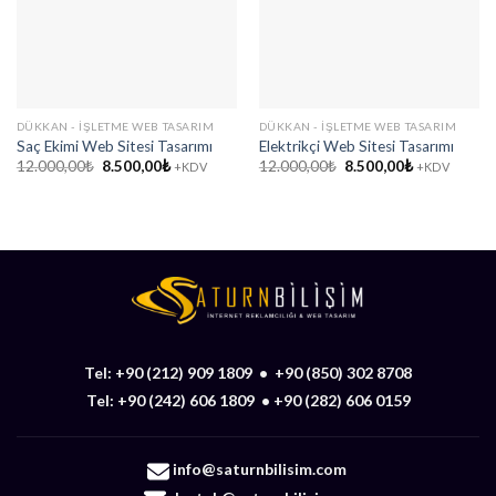
DÜKKAN - İŞLETME WEB TASARIM
DÜKKAN - İŞLETME WEB TASARIM
Saç Ekimi Web Sitesi Tasarımı
Elektrikçi Web Sitesi Tasarımı
Orijinal
Şu
Orijinal
Şu
12.000,00
₺
8.500,00
₺
12.000,00
₺
8.500,00
₺
+KDV
+KDV
fiyat:
andaki
fiyat:
andaki
12.000,00₺.
fiyat:
12.000,00₺.
fiyat:
8.500,00₺.
8.500,00₺.
Tel:
+90 (212) 909 1809
•
+90 (850) 302 8708
Tel:
+90 (242) 606 1809
•
+90 (282) 606 0159
info@saturnbilisim.com