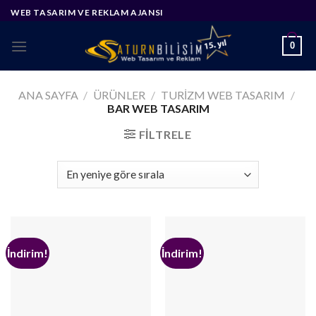
Skip
WEB TASARIM VE REKLAM AJANSI
to
content
0
ANA SAYFA
/
ÜRÜNLER
/
TURIZM WEB TASARIM
/
BAR WEB TASARIM
FILTRELE
İndirim!
İndirim!