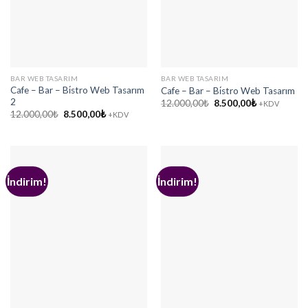
BAR WEB TASARIM
BAR WEB TASARIM
Cafe – Bar – Bi̇stro Web Tasarım
Cafe – Bar – Bi̇stro Web Tasarım
2
Orijinal
Şu
12.000,00
₺
8.500,00
₺
+KDV
fiyat:
andaki
Orijinal
Şu
12.000,00
₺
8.500,00
₺
+KDV
12.000,00₺.
fiyat:
fiyat:
andaki
8.500,00₺.
12.000,00₺.
fiyat:
8.500,00₺.
İndirim!
İndirim!