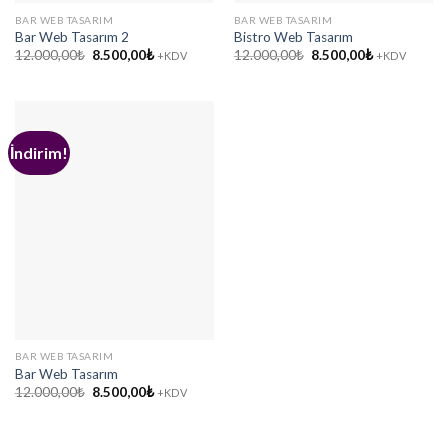
BAR WEB TASARIM
BAR WEB TASARIM
Bar Web Tasarım 2
Bistro Web Tasarım
Orijinal
Şu
Orijinal
Şu
12.000,00
₺
8.500,00
₺
12.000,00
₺
8.500,00
₺
+KDV
+KDV
fiyat:
andaki
fiyat:
andaki
12.000,00₺.
fiyat:
12.000,00₺.
fiyat:
8.500,00₺.
8.500,00₺.
İndirim!
BAR WEB TASARIM
Bar Web Tasarım
Orijinal
Şu
12.000,00
₺
8.500,00
₺
+KDV
fiyat:
andaki
12.000,00₺.
fiyat:
8.500,00₺.