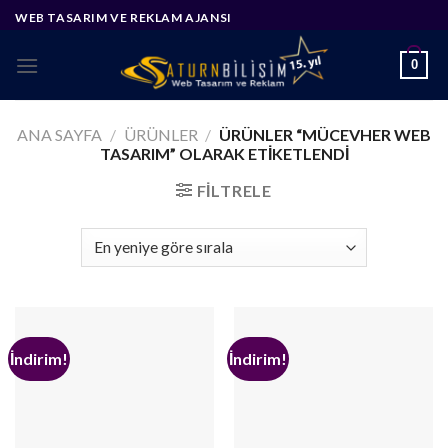
Skip
WEB TASARIM VE REKLAM AJANSI
to
content
0
ANA SAYFA
/
ÜRÜNLER
/
ÜRÜNLER “MÜCEVHER WEB
TASARIM” OLARAK ETIKETLENDI
FILTRELE
İndirim!
İndirim!