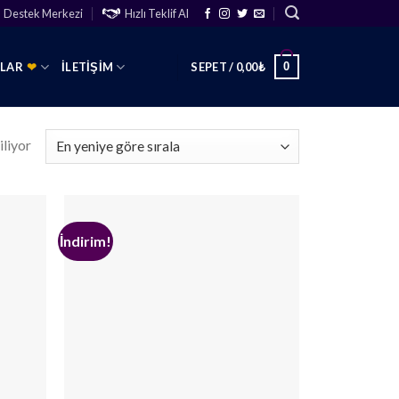
Destek Merkezi
Hızlı Teklif Al
0
SLAR
❤
İLETIŞIM
SEPET /
0,00
₺
iliyor
İndirim!