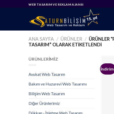
Skip
WEB TASARIM VE REKLAM AJANSI
to
content
ANA SAYFA
/
ÜRÜNLER
/
ÜRÜNLER “
TASARIM” OLARAK ETIKETLENDI
ÜRÜNLERIMIZ
İndirim
Avukat Web Tasarım
Bakım ve Huzurevi Web Tasarımı
Bilişim Web Tasarım
Diğer Ürünlerimiz
Dükkan - İşletme Web Tasarım