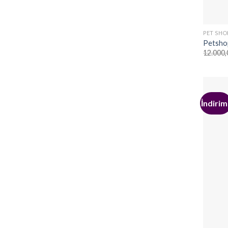
PET SHO
Petsho
12.000,
İndirim