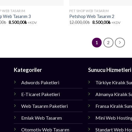
P WEB TASARIM
PET SHOP WEB TASARIM
p Web Tasarım 3
Petshop Web Tasarım 2
Orijinal
Şu
Orijinal
Şu
00
₺
8.500,00
₺
12.000,00
₺
8.500,00
₺
+KDV
+KDV
fiyat:
andaki
fiyat:
andaki
12.000,00₺.
fiyat:
12.000,00₺.
fiyat:
8.500,00₺.
8.500,00₺.
1
2
Kategoriler
Sunucu Hizmetleri
Adwords Paketleri
Türkiye Kiralık S
E-Ticaret Paketleri
Almanya Kiralık S
Web Tasarım Paketleri
Fransa Kiralık Su
Emlak Web Tasarım
Mini Web Hostin
Otomotiv Web Tasarım
Standart Web Ho