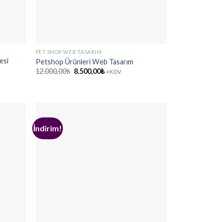
PET SHOP WEB TASARIM
esi
Petshop Ürünleri Web Tasarım
Orijinal
Şu
12.000,00
₺
8.500,00
₺
+KDV
fiyat:
andaki
12.000,00₺.
fiyat:
8.500,00₺.
İndirim!