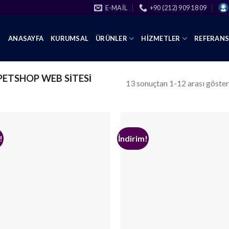
E-MAIL
+90 (212) 909 18 09
ANASAYFA
KURUMSAL
ÜRÜNLER
HIZMETLER
REFERAN
PETSHOP WEB SITESI
13 sonuçtan 1-12 arası göster
!
İndirim!