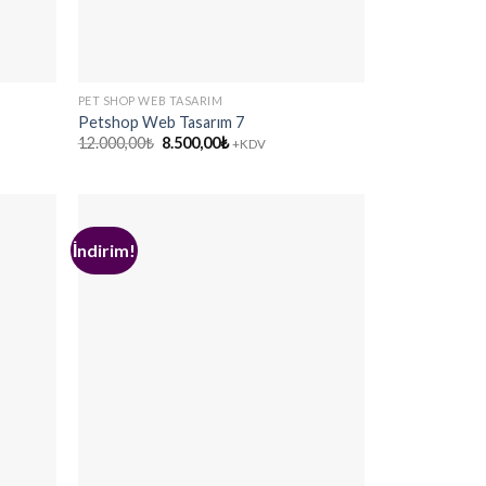
PET SHOP WEB TASARIM
Petshop Web Tasarım 7
Orijinal
Şu
12.000,00
₺
8.500,00
₺
+KDV
fiyat:
andaki
12.000,00₺.
fiyat:
8.500,00₺.
İndirim!