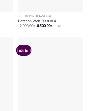
PET SHOP WEB TASARIM
Petshop Web Tasarım 4
Orijinal
Şu
12.000,00
₺
8.500,00
₺
+KDV
fiyat:
andaki
12.000,00₺.
fiyat:
8.500,00₺.
İndirim!