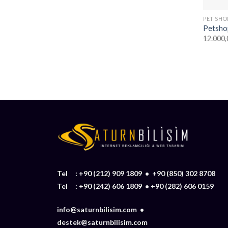
PET SHO
Petsho
12.000,
Tel :
+90 (212) 909 1809
•
+90 (850) 302 8708
Tel :
+90 (242) 606 1809
•
+90 (282) 606 0159
info@saturnbilisim.com •
destek@saturnbilisim.com