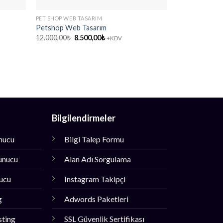
PET SHOP WEB TASARIM
Petshop Web Tasarım
Orijinal
Şu
12.000,00
₺
8.500,00
₺
+KDV
fiyat:
andaki
12.000,00₺.
fiyat:
8.500,00₺.
Bilgilendirmeler
unucu
Bilgi Talep Formu
unucu
Alan Adı Sorgulama
nucu
Instagram Takipçi
g
Adwords Paketleri
sting
SSL Güvenlik Sertifikası