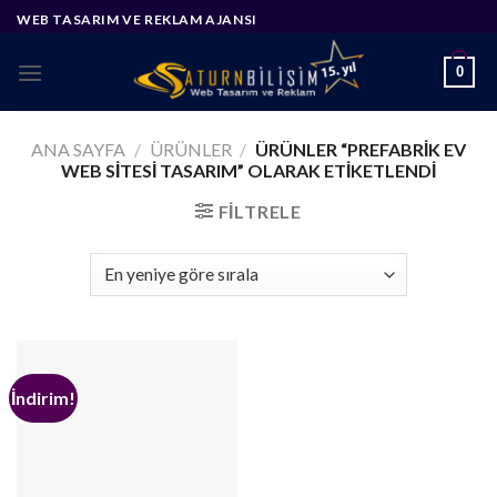
Skip
WEB TASARIM VE REKLAM AJANSI
to
content
0
ANA SAYFA
/
ÜRÜNLER
/
ÜRÜNLER “PREFABRIK EV
WEB SITESI TASARIM” OLARAK ETIKETLENDI
FILTRELE
İndirim!