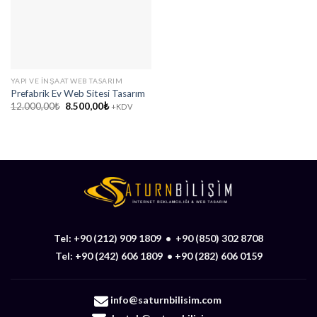
YAPI VE İNŞAAT WEB TASARIM
Prefabrik Ev Web Sitesi Tasarım
Orijinal
Şu
12.000,00
₺
8.500,00
₺
+KDV
fiyat:
andaki
12.000,00₺.
fiyat:
8.500,00₺.
Tel:
+90 (212) 909 1809
•
+90 (850) 302 8708
Tel:
+90 (242) 606 1809
•
+90 (282) 606 0159
info@saturnbilisim.com