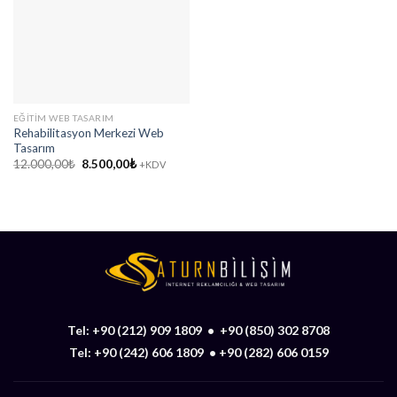
EĞITIM WEB TASARIM
Rehabilitasyon Merkezi Web
Tasarım
Orijinal
Şu
12.000,00
₺
8.500,00
₺
+KDV
fiyat:
andaki
12.000,00₺.
fiyat:
8.500,00₺.
Tel:
+90 (212) 909 1809
•
+90 (850) 302 8708
Tel:
+90 (242) 606 1809
•
+90 (282) 606 0159