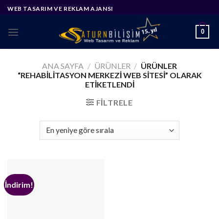
Skip
WEB TASARIM VE REKLAM AJANSI
to
content
0
ANA SAYFA
/
ÜRÜNLER
/
ÜRÜNLER
“REHABILITASYON MERKEZI WEB SITESI” OLARAK
ETIKETLENDI
FILTRELE
İndirim!