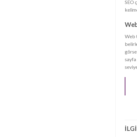
SEO ç
kelime
Web 
Web t
belir
görse
sayfa 
seviye
İLG