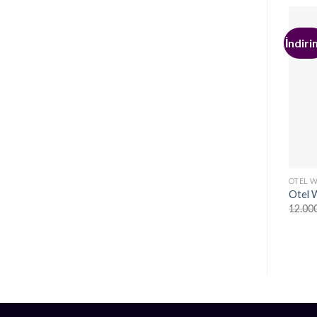
İndiri
OTEL 
Otel 
12.00