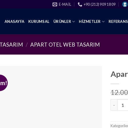
E-MAIL
+90 (212) 909 18 09
ANASAYFA
KURUMSAL
ÜRÜNLER
HIZMETLER
REFERAN
 TASARIM
/
APART OTEL WEB TASARIM
Apar
im!
12.00
Apart Ot
Kategorile