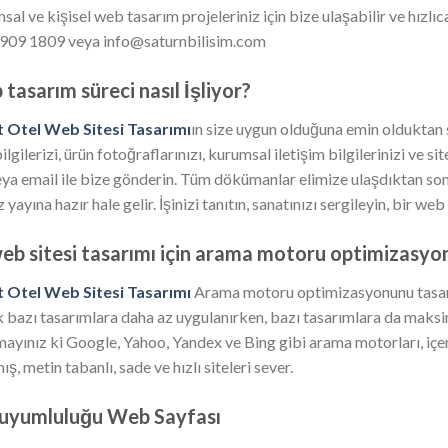
al ve kişisel web tasarım projeleriniz için bize ulaşabilir ve hızlıca 
909 1809 veya info@saturnbilisim.com
tasarım süreci nasıl İşliyor?
 Otel Web Sitesi Tasarımı
ın size uygun olduğuna emin olduktan s
ilgilerizi, ürün fotoğraflarınızı, kurumsal iletişim bilgilerinizi ve 
ya email ile bize gönderin. Tüm dökümanlar elimize ulaşdıktan sonr
z yayına hazır hale gelir. İşinizi tanıtın, sanatınızı sergileyin, bir we
eb sitesi tasarımı için arama motoru optimizasyonu
 Otel Web Sitesi Tasarımı
Arama motoru optimizasyonunu tasarı
 bazı tasarımlara daha az uygulanırken, bazı tasarımlara da maks
ayınız ki Google, Yahoo, Yandex ve Bing gibi arama motorları, içer
ış, metin tabanlı, sade ve hızlı siteleri sever.
 uyumluluğu Web Sayfası