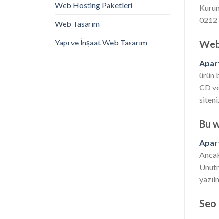
Web Hosting Paketleri
Kurums
0212 
Web Tasarım
Yapı ve İnşaat Web Tasarım
Web 
Apart
ürün b
CD ve
siteni
Bu w
Apart
Ancak
Unutm
yazılm
Seo