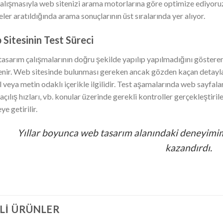
alışmasıyla web sitenizi arama motorlarına göre optimize ediyoruz.
ler aratıldığında arama sonuçlarının üst sıralarında yer alıyor.
Sitesinin Test Süreci
asarım çalışmalarının doğru şekilde yapılıp yapılmadığını gösteren 
lenir. Web sitesinde bulunması gereken ancak gözden kaçan detayla
l veya metin odaklı içerikle ilgilidir. Test aşamalarında web sayfa
açılış hızları, vb. konular üzerinde gerekli kontroller gerçekleştir
ye getirilir.
Yıllar boyunca web tasarım alanındaki deneyimim
kazandırdı.
ILI ÜRÜNLER