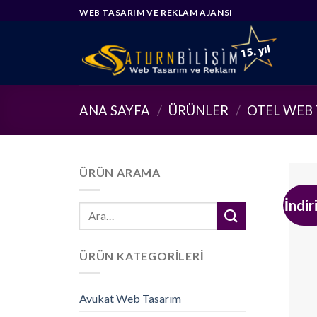
Skip
WEB TASARIM VE REKLAM AJANSI
to
content
ANA SAYFA
/
ÜRÜNLER
/
OTEL WEB
ÜRÜN ARAMA
İndir
Ara:
ÜRÜN KATEGORILERI
Avukat Web Tasarım