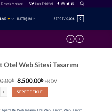
Destek Merkezi
Hızlı Teklif Al
0
SLAR
❤
İLETIŞIM
SEPET /
0,00
₺
t Otel Web Sitesi Tasarımı
Orijinal
Şu
0,00
8.500,00
₺
₺
+KDV
fiyat:
andaki
el Web Sitesi Tasarımı adet
12.000,00₺.
fiyat:
SEPETE EKLE
8.500,00₺.
r:
Apart Otel Web Tasarım
,
Otel Web Tasarım
,
Web Tasarım