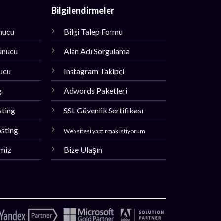
Bilgilendirmeler
unucu
Bilgi Talep Formu
unucu
Alan Adı Sorgulama
nucu
Instagram Takipçi
g
Adwords Paketleri
sting
SSL Güvenlik Sertifikası
sting
Web sitesi yaptırmak istiyorum
imiz
Bize Ulaşın