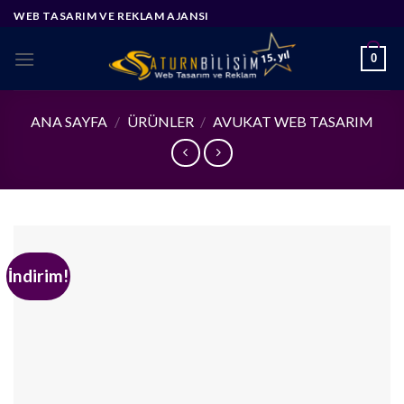
Skip
WEB TASARIM VE REKLAM AJANSI
to
content
0
ANA SAYFA
/
ÜRÜNLER
/
AVUKAT WEB TASARIM
İndirim!