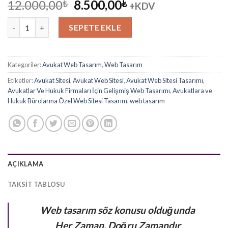
Orijinal
Şu
12.000,00
8.500,00
₺
₺
+KDV
fiyat:
andaki
Avukat Sitesi Web Tasarım adet
12.000,00₺.
fiyat:
SEPETE EKLE
8.500,00₺.
Kategoriler:
Avukat Web Tasarım
,
Web Tasarım
Etiketler:
Avukat Sitesi
,
Avukat Web Sitesi
,
Avukat Web Sitesi Tasarımı
,
Avukatlar Ve Hukuk Firmaları İçin Gelişmiş Web Tasarımı
,
Avukatlara ve
Hukuk Bürolarına Özel Web Sitesi Tasarım
,
web tasarım
AÇIKLAMA
TAKSIT TABLOSU
Web tasarım söz konusu olduğunda
Her Zaman, Doğru Zamandır