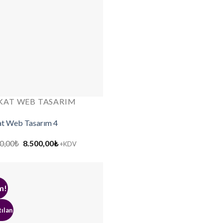
KAT WEB TASARIM
t Web Tasarım 4
Orijinal
Şu
0,00
₺
8.500,00
₺
+KDV
fiyat:
andaki
12.000,00₺.
fiyat:
8.500,00₺.
m!
ılan