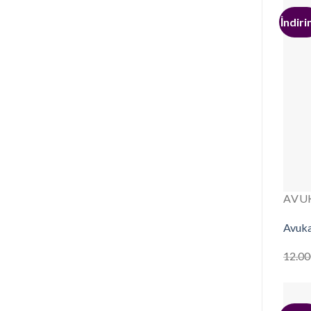
İndiri
AVU
Avuka
12.00