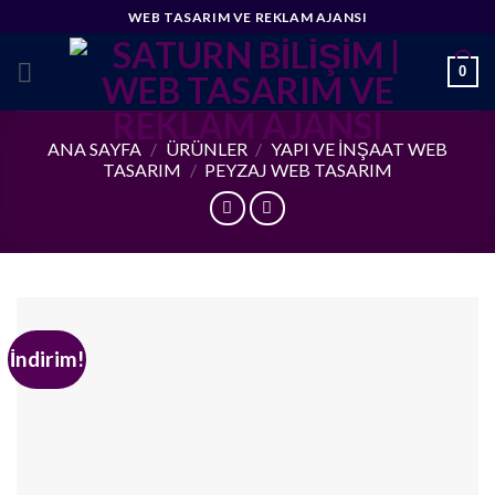
Skip
WEB TASARIM VE REKLAM AJANSI
to
content
0
ANA SAYFA
/
ÜRÜNLER
/
YAPI VE İNŞAAT WEB
TASARIM
/
PEYZAJ WEB TASARIM
İndirim!