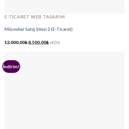
E-TICARET WEB TASARIM
Mücevher Satış Sitesi 2 (E-Ticaret)
Orijinal
Şu
12.000,00
₺
8.500,00
₺
+KDV
fiyat:
andaki
12.000,00₺.
fiyat:
8.500,00₺.
İndirim!