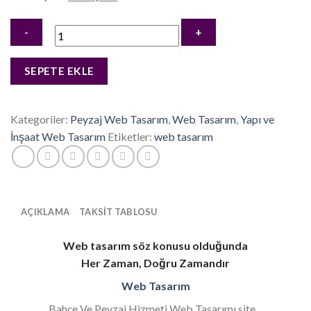
fiyat:
andaki
12.000,00₺.
fiyat:
8.500,00₺.
Bahçe
SEPETE EKLE
Ve
Peyzaj
Hizmeti
Kategoriler:
Peyzaj Web Tasarım
,
Web Tasarım
,
Yapı ve
Web
İnşaat Web Tasarım
Etiketler:
web tasarım
Tasarımı
adet
AÇIKLAMA
TAKSIT TABLOSU
Web tasarım söz konusu olduğunda
Her Zaman, Doğru Zamandır
Web Tasarım
Bahçe Ve Peyzaj Hizmeti Web Tasarımı site