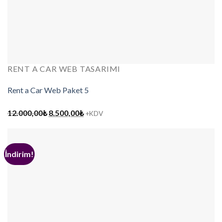
RENT A CAR WEB TASARIMI
Rent a Car Web Paket 5
Orijinal
Şu
12.000,00
₺
8.500,00
₺
+KDV
fiyat:
andaki
12.000,00₺.
fiyat:
8.500,00₺.
İndirim!