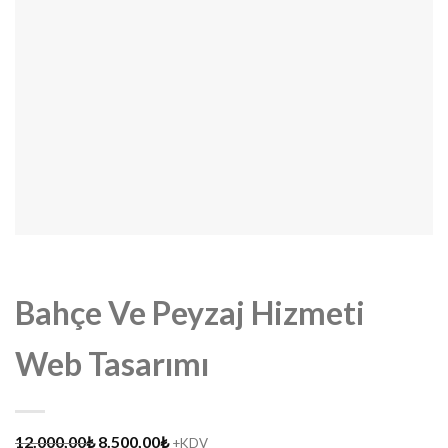
Bahçe Ve Peyzaj Hizmeti
Web Tasarımı
Orijinal
Şu
12.000,00
₺
8.500,00
₺
+KDV