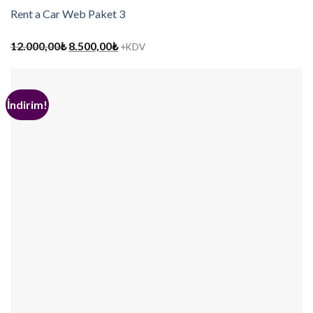
Rent a Car Web Paket 3
Orijinal
Şu
12.000,00
₺
8.500,00
₺
+KDV
fiyat:
andaki
12.000,00₺.
fiyat:
8.500,00₺.
İndirim!