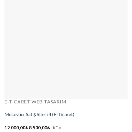
E-TICARET WEB TASARIM
Mücevher Satış Sitesi 4 (E-Ticaret)
Orijinal
Şu
12.000,00
₺
8.500,00
₺
+KDV