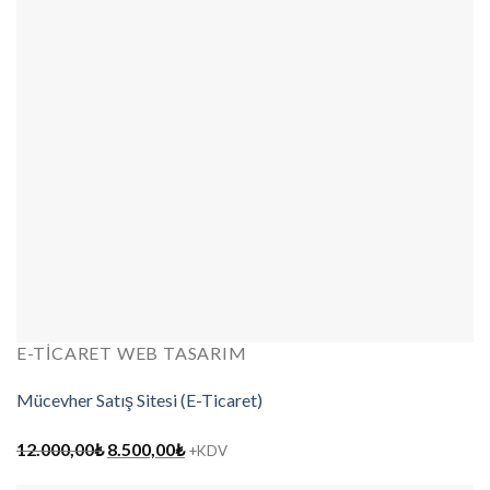
E-TICARET WEB TASARIM
Mücevher Satış Sitesi (E-Ticaret)
Orijinal
Şu
12.000,00
₺
8.500,00
₺
+KDV
fiyat:
andaki