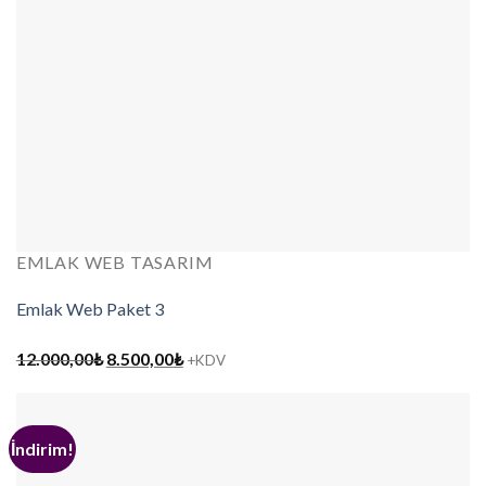
EMLAK WEB TASARIM
Emlak Web Paket 3
Orijinal
Şu
12.000,00
₺
8.500,00
₺
+KDV
fiyat:
andaki
12.000,00₺.
fiyat:
8.500,00₺.
İndirim!