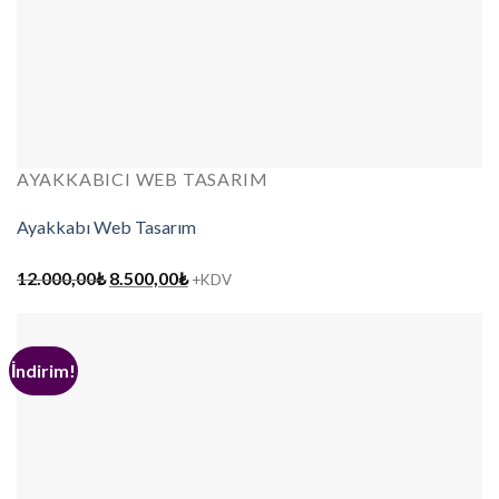
AYAKKABICI WEB TASARIM
Ayakkabı Web Tasarım
Orijinal
Şu
12.000,00
₺
8.500,00
₺
+KDV
fiyat:
andaki
12.000,00₺.
fiyat:
8.500,00₺.
İndirim!