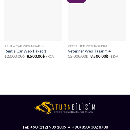
RENT A CAR WEB TASARIMI
VETERINER WEB TASARIM
Rent a Car Web Paket 1
Veteriner Web Tasarım 4
Orijinal
Şu
Orijinal
Şu
12.000,00
₺
8.500,00
₺
12.000,00
₺
8.500,00
₺
+KDV
+KDV
fiyat:
andaki
fiyat:
andaki
12.000,00₺.
fiyat:
12.000,00₺.
fiyat:
8.500,00₺.
8.500,00₺.
Tel:
+90 (212) 909 1809
•
+90 (850) 302 8708