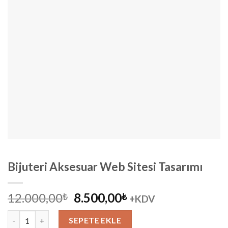
Bijuteri Aksesuar Web Sitesi Tasarımı
Orijinal
Şu
12.000,00
8.500,00
₺
₺
+KDV
fiyat:
andaki
Bijuteri Aksesuar Web Sitesi Tasarımı adet
12.000,00₺.
fiyat:
SEPETE EKLE