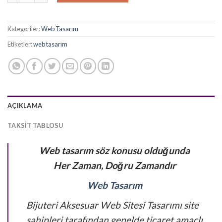
8.500,00₺.
Kategoriler:
Web Tasarım
Etiketler:
web tasarım
AÇIKLAMA
TAKSIT TABLOSU
Web tasarım söz konusu olduğunda
Her Zaman, Doğru Zamandır
Web Tasarım
Bijuteri Aksesuar Web Sitesi Tasarımı site
sahipleri tarafından genelde ticaret amaçlı