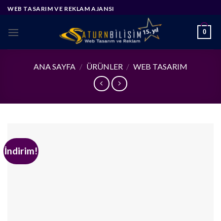
Skip
WEB TASARIM VE REKLAM AJANSI
to
content
0
ANA SAYFA
/
ÜRÜNLER
/
WEB TASARIM
İndirim!