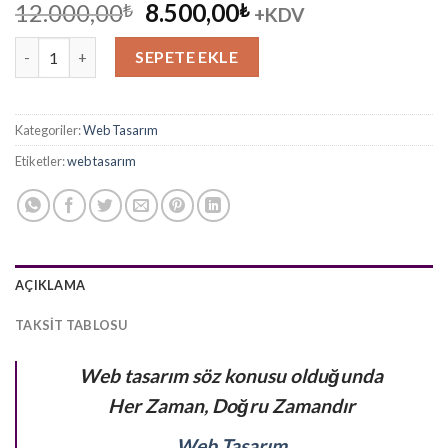
Orijinal
Şu
12.000,00
8.500,00
₺
₺
+KDV
fiyat:
andaki
Boyacı Web Sitesi Tasarımı adet
12.000,00₺.
fiyat:
SEPETE EKLE
8.500,00₺.
Kategoriler:
Web Tasarım
Etiketler:
web tasarım
AÇIKLAMA
TAKSIT TABLOSU
Web tasarım söz konusu olduğunda
Her Zaman, Doğru Zamandır
Web Tasarım