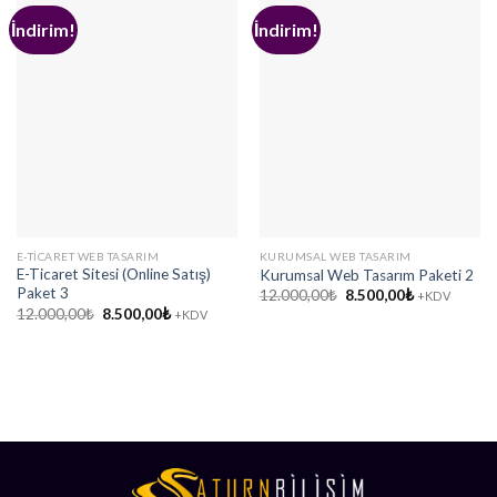
İndirim!
İndirim!
E-TICARET WEB TASARIM
KURUMSAL WEB TASARIM
E-Ticaret Sitesi (Online Satış)
Kurumsal Web Tasarım Paketi 2
Paket 3
Orijinal
Şu
12.000,00
₺
8.500,00
₺
+KDV
fiyat:
andaki
Orijinal
Şu
12.000,00
₺
8.500,00
₺
+KDV
12.000,00₺.
fiyat:
fiyat:
andaki
8.500,00₺.
12.000,00₺.
fiyat:
8.500,00₺.