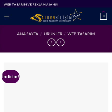
Skip
WEB TASARIM VE REKLAM AJANSI
to
content
0
ANA SAYFA
/
ÜRÜNLER
/
WEB TASARIM
İndirim!