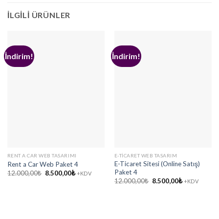
İLGILI ÜRÜNLER
İndirim!
İndirim!
RENT A CAR WEB TASARIMI
E-TICARET WEB TASARIM
E-Ticaret Sitesi (Online Satış)
Rent a Car Web Paket 4
Paket 4
Orijinal
Şu
12.000,00
₺
8.500,00
₺
+KDV
fiyat:
andaki
Orijinal
Şu
12.000,00
₺
8.500,00
₺
+KDV
12.000,00₺.
fiyat:
fiyat:
andaki
8.500,00₺.
12.000,00₺.
fiyat:
8.500,00₺.