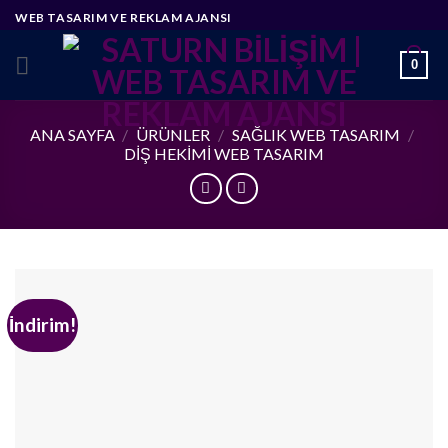
Skip
WEB TASARIM VE REKLAM AJANSI
to
content
0
ANA SAYFA
/
ÜRÜNLER
/
SAĞLIK WEB TASARIM
/
DIŞ HEKIMI WEB TASARIM
İndirim!