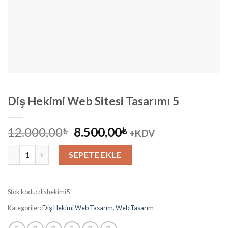
Diş Hekimi Web Sitesi Tasarımı 5
Orijinal
Şu
12.000,00
8.500,00
₺
₺
+KDV
fiyat:
andaki
Diş Hekimi Web Sitesi Tasarımı 5 adet
12.000,00₺.
fiyat:
SEPETE EKLE
8.500,00₺.
Stok kodu:
dishekimi5
Kategoriler:
Diş Hekimi Web Tasarım
,
Web Tasarım