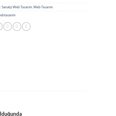
r:
Sanatçı Web Tasarım
,
Web Tasarım
eb tasarım
olduğunda