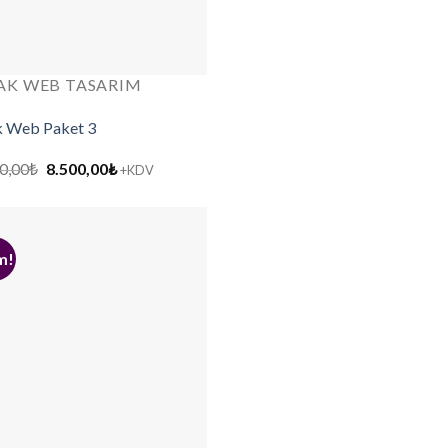
AK WEB TASARIM
 Web Paket 3
Orijinal
Şu
0,00
₺
8.500,00
₺
+KDV
fiyat:
andaki
12.000,00₺.
fiyat:
8.500,00₺.
m!