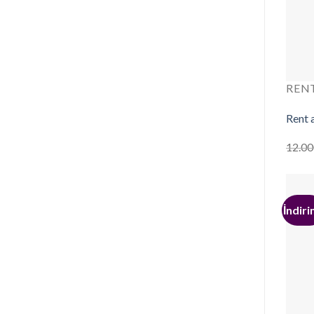
RENT
Rent 
12.00
İndiri