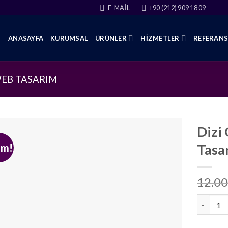
E-MAIL
+90 (212) 909 18 09
ANASAYFA
KURUMSAL
ÜRÜNLER
HIZMETLER
REFERAN
WEB TASARIM
Dizi
im!
Tasa
12.00
Dizi Oyu