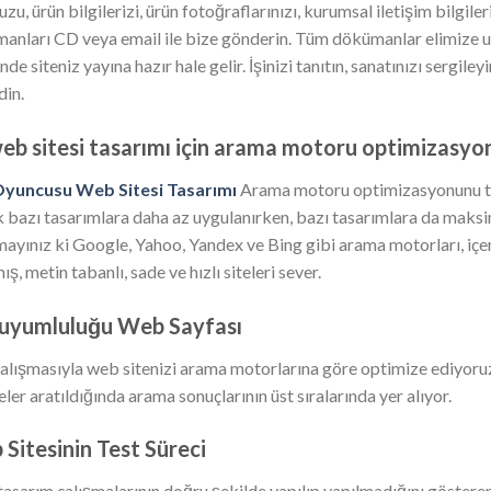
zu, ürün bilgilerizi, ürün fotoğraflarınızı, kurumsal iletişim bilgiler
anları CD veya email ile bize gönderin. Tüm dökümanlar elimize ul
inde siteniz yayına hazır hale gelir. İşinizi tanıtın, sanatınızı sergile
din.
eb sitesi tasarımı için arama motoru optimizasyonu
Oyuncusu Web Sitesi Tasarımı
Arama motoru optimizasyonunu tas
 bazı tasarımlara daha az uygulanırken, bazı tasarımlara da maks
ayınız ki Google, Yahoo, Yandex ve Bing gibi arama motorları, içer
ış, metin tabanlı, sade ve hızlı siteleri sever.
 uyumluluğu Web Sayfası
alışmasıyla web sitenizi arama motorlarına göre optimize ediyoruz.
ler aratıldığında arama sonuçlarının üst sıralarında yer alıyor.
Sitesinin Test Süreci
asarım çalışmalarının doğru şekilde yapılıp yapılmadığını gösteren 