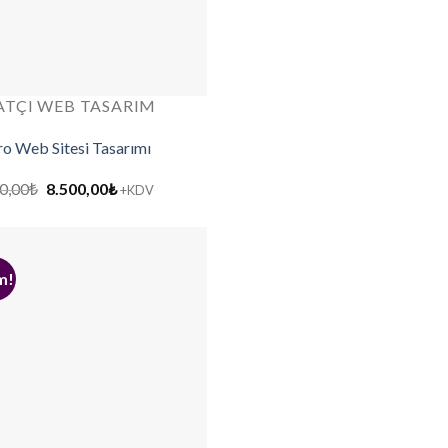
ATÇI WEB TASARIM
ro Web Sitesi Tasarımı
Orijinal
Şu
0,00
₺
8.500,00
₺
+KDV
fiyat:
andaki
12.000,00₺.
fiyat:
8.500,00₺.
m!