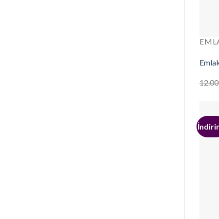
EML
Emlak
12.00
İndiri