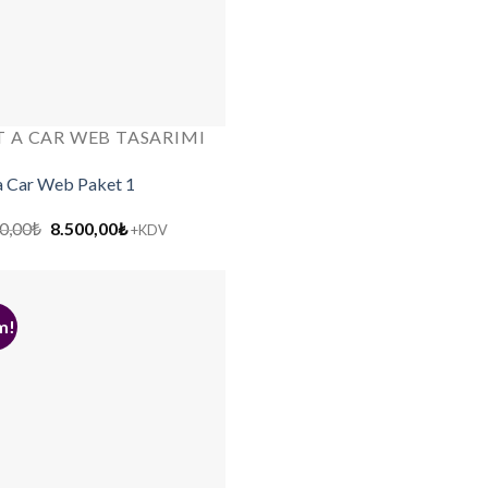
 A CAR WEB TASARIMI
a Car Web Paket 1
Orijinal
Şu
0,00
₺
8.500,00
₺
+KDV
fiyat:
andaki
12.000,00₺.
fiyat:
8.500,00₺.
m!