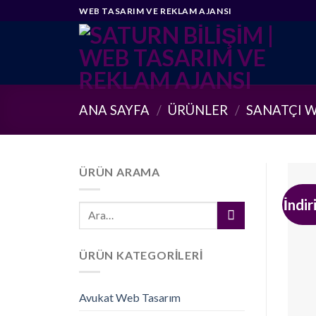
Skip
WEB TASARIM VE REKLAM AJANSI
to
content
ANA SAYFA
/
ÜRÜNLER
/
SANATÇI 
ÜRÜN ARAMA
İndir
Ara:
ÜRÜN KATEGORILERI
Avukat Web Tasarım