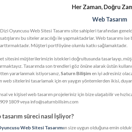
Her Zaman, Doğru Za
Web Tasarım
Dizi Oyuncusu Web Sitesi Tasarımı site sahipleri tarafından geneld
satışlarını bu siteler aracılığı ile yapmaktadırlar. Web tasarımı ise
arttırmaktadır. Müşteri portföyüne olumlu katkı sağlamaktadır.
et sitesini müşterilerimizin istekleri doğrultusunda tasarlayıp, müşt
urmaktayız. Tasarımda son trendleri göz önüne alarak üstün kullanıc
tten yararlanmak istiyorsanız,
Saturn Bilişim
en iyi adresiniz ola
n web sitelerini tasarlamak için en yaygın yöntemlerden ikisi, duyarl
al ve kişisel web tasarım projeleriniz için bize ulaşabilir ve hızlıca 
909 1809 veya info@saturnbilisim.com
tasarım süreci nasıl İşliyor?
Oyuncusu Web Sitesi Tasarımı
ın size uygun olduğuna emin oldukt