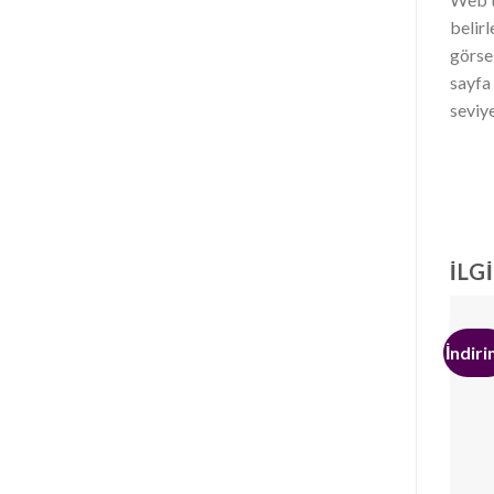
belir
görse
sayfa 
seviye
İLG
İndiri