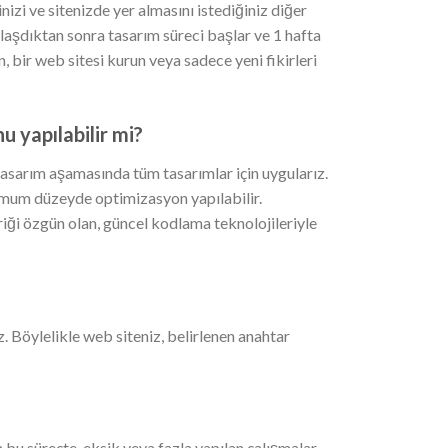
inizi ve sitenizde yer almasını istediğiniz diğer
aşdıktan sonra tasarım süreci başlar ve 1 hafta
yin, bir web sitesi kurun veya sadece yeni fikirleri
 yapılabilir mi?
arım aşamasında tüm tasarımlar için uygularız.
imum düzeyde optimizasyon yapılabilir.
iği özgün olan, güncel kodlama teknolojileriyle
 Böylelikle web siteniz, belirlenen anahtar
bu süreçte, eksik veya fazla yapılan çalışmalar