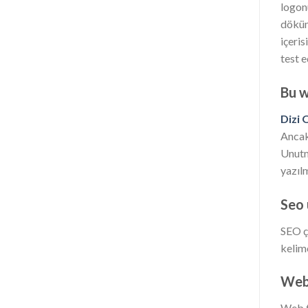
logonu
döküm
içeris
test e
Bu w
Dizi 
Ancak
Unutm
yazılm
Seo
SEO ç
kelime
Web 
Web t