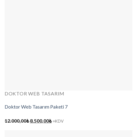
DOKTOR WEB TASARIM
Doktor Web Tasarım Paketi 7
Orijinal
Şu
12.000,00
₺
8.500,00
₺
+KDV
fiyat:
andaki
12.000,00₺.
fiyat: