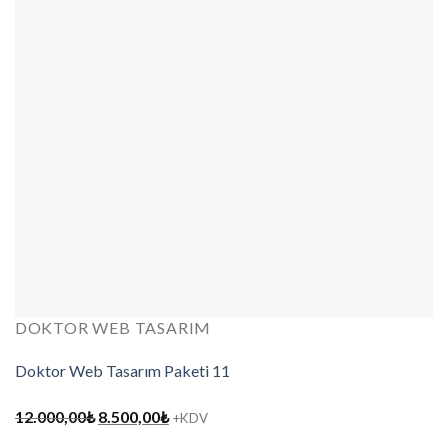
DOKTOR WEB TASARIM
Doktor Web Tasarım Paketi 11
Orijinal
Şu
12.000,00
₺
8.500,00
₺
+KDV
fiyat:
andaki