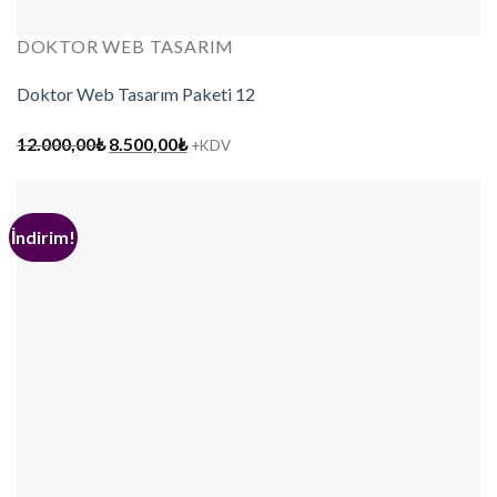
DOKTOR WEB TASARIM
Doktor Web Tasarım Paketi 12
Orijinal
Şu
12.000,00
₺
8.500,00
₺
+KDV
fiyat:
andaki
12.000,00₺.
fiyat:
8.500,00₺.
İndirim!