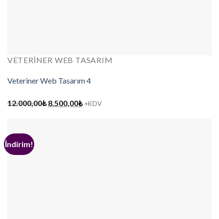
VETERINER WEB TASARIM
Veteriner Web Tasarım 4
Orijinal
Şu
12.000,00
₺
8.500,00
₺
+KDV
fiyat:
andaki
12.000,00₺.
fiyat:
8.500,00₺.
İndirim!