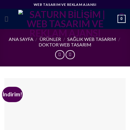
Skip
WEB TASARIM VE REKLAM AJANSI
to
content
0
ANA SAYFA
/
ÜRÜNLER
/
SAĞLIK WEB TASARIM
/
DOKTOR WEB TASARIM
İndirim!