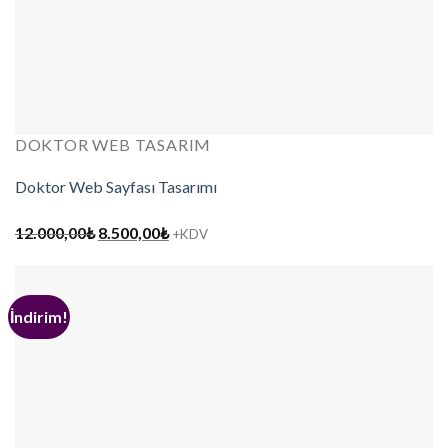
DOKTOR WEB TASARIM
Doktor Web Sayfası Tasarımı
Orijinal
Şu
12.000,00
₺
8.500,00
₺
+KDV
fiyat:
andaki
12.000,00₺.
fiyat:
8.500,00₺.
İndirim!