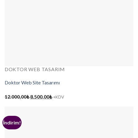
DOKTOR WEB TASARIM
Doktor Web Site Tasarımı
Orijinal
Şu
12.000,00
₺
8.500,00
₺
+KDV
fiyat:
andaki
12.000,00₺.
fiyat:
8.500,00₺.
İndirim!