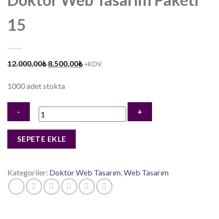
15
Orijinal
Şu
12.000,00
₺
8.500,00
₺
+KDV
fiyat:
andaki
1000 adet stokta
12.000,00₺.
fiyat:
8.500,00₺.
Doktor
SEPETE EKLE
Web
Tasarım
Paketi
Kategoriler:
Doktor Web Tasarım
,
Web Tasarım
15
adet