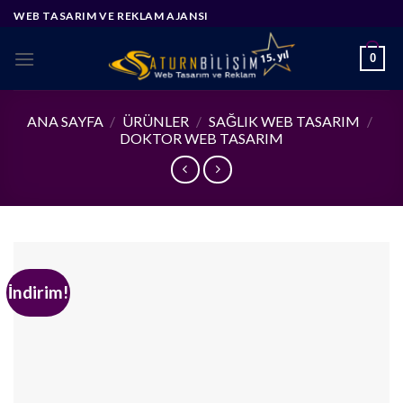
Skip
WEB TASARIM VE REKLAM AJANSI
to
content
0
ANA SAYFA
/
ÜRÜNLER
/
SAĞLIK WEB TASARIM
/
DOKTOR WEB TASARIM
İndirim!