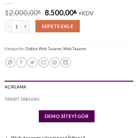
Orijinal
Şu
12.000,00
8.500,00
₺
₺
+KDV
fiyat:
andaki
Doktor Web Tasarım Paketi 4 adet
12.000,00₺.
fiyat:
SEPETE EKLE
8.500,00₺.
Kategoriler:
Doktor Web Tasarım
,
Web Tasarım
AÇIKLAMA
TAKSIT TABLOSU
DEMO SİTEYİ GÖR
Web tasarım süreci nasıl İşliyor?