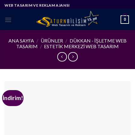
Skip
WEB TASARIM VE REKLAM AJANSI
to
content
0
ANA SAYFA
/
ÜRÜNLER
/
DÜKKAN - İŞLETME WEB
TASARIM
/
ESTETIK MERKEZI WEB TASARIM
İndirim!