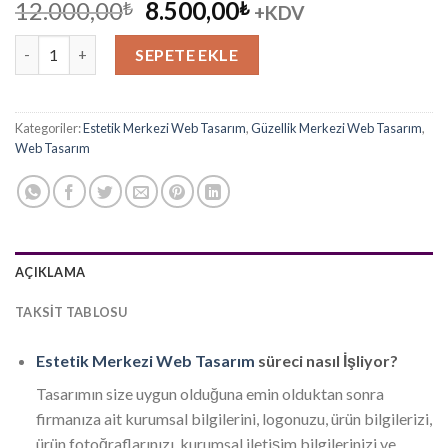
Orijinal
Şu
12.000,00
8.500,00
₺
₺
+KDV
fiyat:
andaki
Estetik Merkezi Web Tasarım 5 adet
12.000,00₺.
fiyat:
SEPETE EKLE
8.500,00₺.
Kategoriler:
Estetik Merkezi Web Tasarım
,
Güzellik Merkezi Web Tasarım
,
Web Tasarım
AÇIKLAMA
TAKSIT TABLOSU
Estetik Merkezi Web Tasarım
süreci nasıl İşliyor?
Tasarımın size uygun olduğuna emin olduktan sonra
firmanıza ait kurumsal bilgilerini, logonuzu, ürün bilgilerizi,
ürün fotoğraflarınızı, kurumsal iletişim bilgilerinizi ve