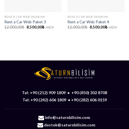
RENT A CAR WEB TASARIMI
RENT A CAR WEB TASARIMI
Rent a Car Web Paket 3
Rent a Car Web Paket 4
Orijinal
Şu
Orijinal
Şu
12.000,00
₺
8.500,00
₺
12.000,00
₺
8.500,00
₺
+KDV
+KDV
fiyat:
andaki
fiyat:
andaki
12.000,00₺.
fiyat:
12.000,00₺.
fiyat:
8.500,00₺.
8.500,00₺.
Tel:
+90 (212) 909 1809
•
+90 (850) 302 8708
Tel:
+90 (242) 606 1809
•
+90 (282) 606 0159
info@saturnbilisim.com
destek@saturnbilisim.com