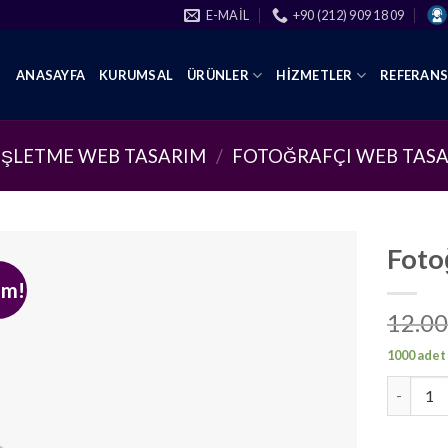
E-MAIL
+90 (212) 909 18 09
ANASAYFA
KURUMSAL
ÜRÜNLER
HIZMETLER
REFERAN
İŞLETME WEB TASARIM
/
FOTOĞRAFÇI WEB TAS
Foto
im!
12.00
1000 adet
Fotoğraf