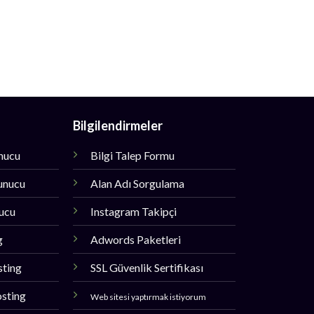
Bilgilendirmeler
unucu
Bilgi Talep Formu
unucu
Alan Adı Sorgulama
nucu
Instagram Takipçi
g
Adwords Paketleri
sting
SSL Güvenlik Sertifikası
sting
Web sitesi yaptırmak istiyorum