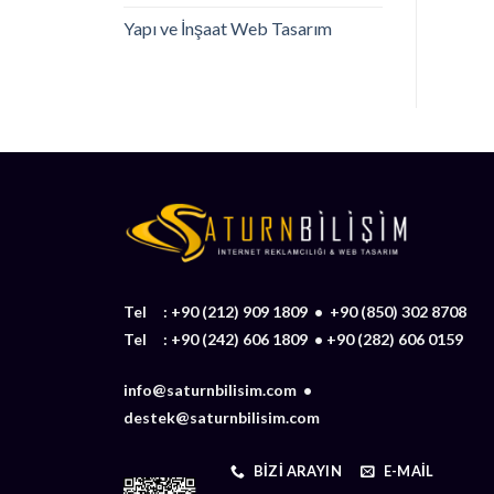
Yapı ve İnşaat Web Tasarım
Tel :
+90 (212) 909 1809
•
+90 (850) 302 8708
Tel :
+90 (242) 606 1809
•
+90 (282) 606 0159
info@saturnbilisim.com •
destek@saturnbilisim.com
BIZI ARAYIN
E-MAIL