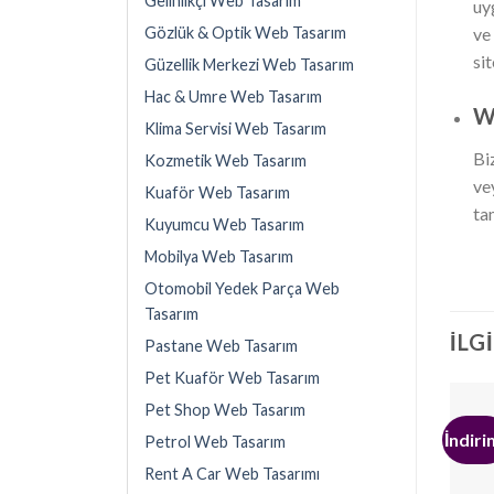
Gelinlikçi Web Tasarım
uy
Gözlük & Optik Web Tasarım
ve
sit
Güzellik Merkezi Web Tasarım
Hac & Umre Web Tasarım
We
Klima Servisi Web Tasarım
Bi
Kozmetik Web Tasarım
ve
Kuaför Web Tasarım
ta
Kuyumcu Web Tasarım
Mobilya Web Tasarım
Otomobil Yedek Parça Web
Tasarım
İLG
Pastane Web Tasarım
Pet Kuaför Web Tasarım
Pet Shop Web Tasarım
İndiri
Petrol Web Tasarım
Rent A Car Web Tasarımı