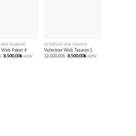
 WEB TASARIMI
VETERINER WEB TASARIM
EMLAK WEB TAS
r Web Paket 4
Veteriner Web Tasarım 1
Emlak Web Pa
Orijinal
Şu
Orijinal
Şu
Or
₺
8.500,00
₺
12.000,00
₺
8.500,00
₺
12.000,00
₺
8.
+KDV
+KDV
fiyat:
andaki
fiyat:
andaki
fi
12.000,00₺.
fiyat:
12.000,00₺.
fiyat:
12
8.500,00₺.
8.500,00₺.