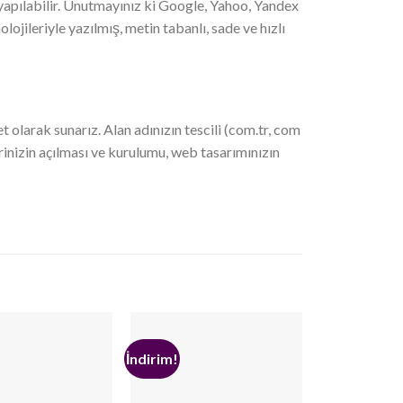
pılabilir. Unutmayınız ki Google, Yahoo, Yandex
ojileriyle yazılmış, metin tabanlı, sade ve hızlı
 olarak sunarız. Alan adınızın tescili (com.tr, com
erinizin açılması ve kurulumu, web tasarımınızın
İndirim!
İndirim!