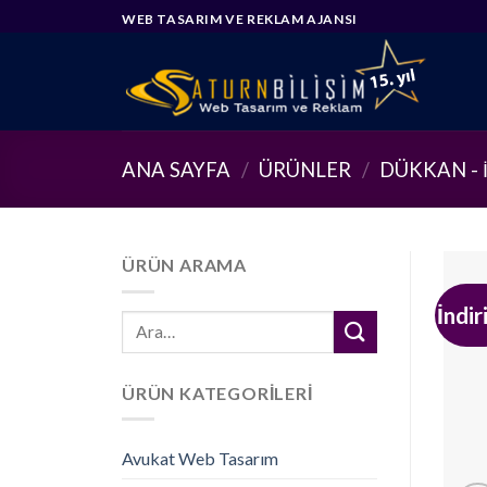
Skip
WEB TASARIM VE REKLAM AJANSI
to
content
ANA SAYFA
/
ÜRÜNLER
/
DÜKKAN - 
ÜRÜN ARAMA
İndir
Ara:
ÜRÜN KATEGORILERI
Avukat Web Tasarım