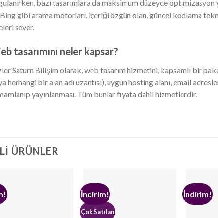
gulanırken, bazı tasarımlara da maksimum düzeyde optimizasyon ya
 Bing gibi arama motorları, içeriği özgün olan, güncel kodlama teknol
eleri sever.
b tasarımını neler kapsar?
zler Saturn Bilişim olarak, web tasarım hizmetini, kapsamlı bir paket
ya herhangi bir alan adı uzantısı), uygun hosting alanı, email adresl
mamlanıp yayınlanması. Tüm bunlar fiyata dahil hizmetlerdir.
ILI ÜRÜNLER
m!
İndirim!
İndirim!
Çok Satılan