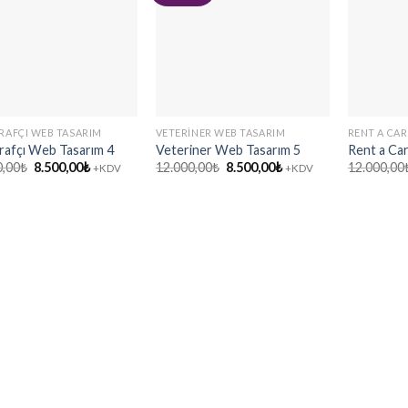
RAFÇI WEB TASARIM
VETERINER WEB TASARIM
RENT A CAR
rafçı Web Tasarım 4
Veteriner Web Tasarım 5
Rent a Ca
Orijinal
Şu
Orijinal
Şu
0,00
₺
8.500,00
₺
12.000,00
₺
8.500,00
₺
12.000,00
+KDV
+KDV
fiyat:
andaki
fiyat:
andaki
12.000,00₺.
fiyat:
12.000,00₺.
fiyat:
8.500,00₺.
8.500,00₺.