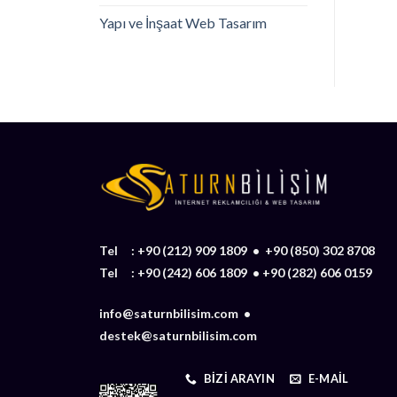
Yapı ve İnşaat Web Tasarım
Tel :
+90 (212) 909 1809
•
+90 (850) 302 8708
Tel :
+90 (242) 606 1809
•
+90 (282) 606 0159
info@saturnbilisim.com •
destek@saturnbilisim.com
BIZI ARAYIN
E-MAIL