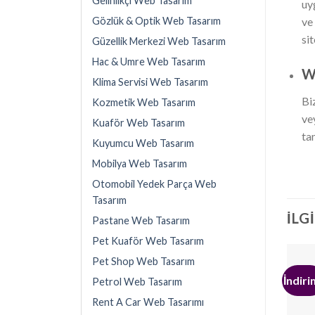
Gelinlikçi Web Tasarım
uy
Gözlük & Optik Web Tasarım
ve
sit
Güzellik Merkezi Web Tasarım
Hac & Umre Web Tasarım
We
Klima Servisi Web Tasarım
Bi
Kozmetik Web Tasarım
ve
Kuaför Web Tasarım
ta
Kuyumcu Web Tasarım
Mobilya Web Tasarım
Otomobil Yedek Parça Web
Tasarım
İLG
Pastane Web Tasarım
Pet Kuaför Web Tasarım
Pet Shop Web Tasarım
İndiri
Petrol Web Tasarım
Rent A Car Web Tasarımı