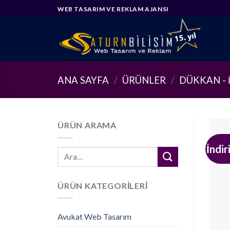
Skip
WEB TASARIM VE REKLAM AJANSI
to
content
ANA SAYFA
/
ÜRÜNLER
/
DÜKKAN - 
ÜRÜN ARAMA
İndir
Ara:
ÜRÜN KATEGORILERI
Avukat Web Tasarım