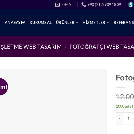
E-MAIL
+90 (212) 909 18 09
ANASAYFA
KURUMSAL
ÜRÜNLER
HIZMETLER
REFERAN
İŞLETME WEB TASARIM
/
FOTOĞRAFÇI WEB TAS
Foto
im!
12.00
1000 adet
Fotoğraf