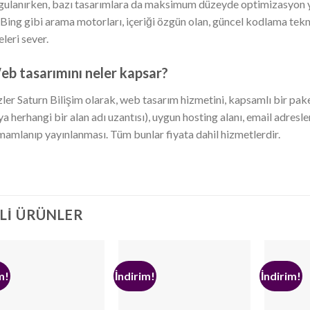
gulanırken, bazı tasarımlara da maksimum düzeyde optimizasyon ya
 Bing gibi arama motorları, içeriği özgün olan, güncel kodlama teknol
eleri sever.
b tasarımını neler kapsar?
zler Saturn Bilişim olarak, web tasarım hizmetini, kapsamlı bir paket
ya herhangi bir alan adı uzantısı), uygun hosting alanı, email adresl
mamlanıp yayınlanması. Tüm bunlar fiyata dahil hizmetlerdir.
ILI ÜRÜNLER
m!
İndirim!
İndirim!