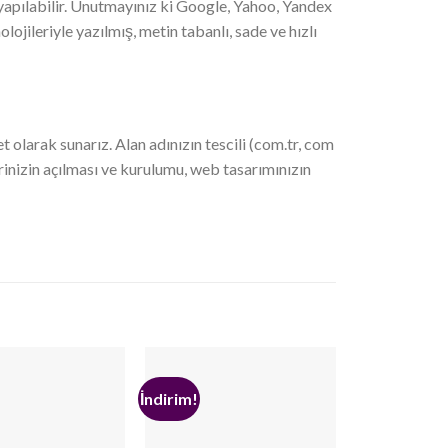
pılabilir. Unutmayınız ki Google, Yahoo, Yandex
ojileriyle yazılmış, metin tabanlı, sade ve hızlı
 olarak sunarız. Alan adınızın tescili (com.tr, com
erinizin açılması ve kurulumu, web tasarımınızın
İndirim!
İndirim!