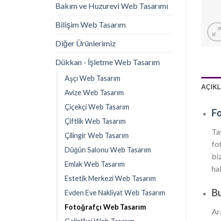
Bakım ve Huzurevi Web Tasarımı
Bilişim Web Tasarım
Diğer Ürünlerimiz
Dükkan - İşletme Web Tasarım
Aşçı Web Tasarım
AÇIK
Avize Web Tasarım
Çiçekçi Web Tasarım
F
Çiftlik Web Tasarım
Ta
Çilingir Web Tasarım
fo
Düğün Salonu Web Tasarım
bi
Emlak Web Tasarım
hal
Estetik Merkezi Web Tasarım
Bu
Evden Eve Nakli̇yat Web Tasarım
Fotoğrafçı Web Tasarım
Ar