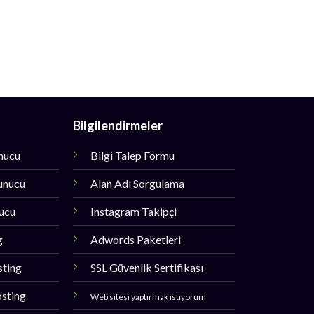
Bilgilendirmeler
unucu
Bilgi Talep Formu
unucu
Alan Adı Sorgulama
nucu
Instagram Takipçi
g
Adwords Paketleri
sting
SSL Güvenlik Sertifikası
sting
Web sitesi yaptırmak istiyorum