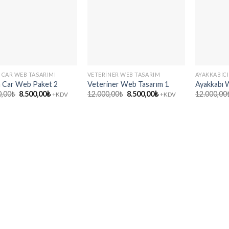
 CAR WEB TASARIMI
VETERINER WEB TASARIM
AYAKKABIC
a Car Web Paket 2
Veteriner Web Tasarım 1
Ayakkabı 
Orijinal
Şu
Orijinal
Şu
0,00
₺
8.500,00
₺
12.000,00
₺
8.500,00
₺
12.000,00
+KDV
+KDV
fiyat:
andaki
fiyat:
andaki
12.000,00₺.
fiyat:
12.000,00₺.
fiyat:
8.500,00₺.
8.500,00₺.