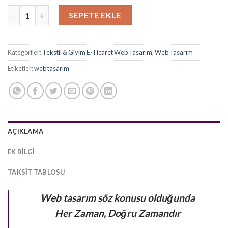
fiyat:
andaki
Giyim - Mağaza E-ticaret Web Sitesi Tasarımı adet
12.000,00₺.
fiyat:
SEPETE EKLE
8.500,00₺.
Kategoriler:
Tekstil & Giyim E-Ticaret Web Tasarım
,
Web Tasarım
Etiketler:
web tasarım
AÇIKLAMA
EK BILGI
TAKSIT TABLOSU
Web tasarım söz konusu olduğunda
Her Zaman, Doğru Zamandır