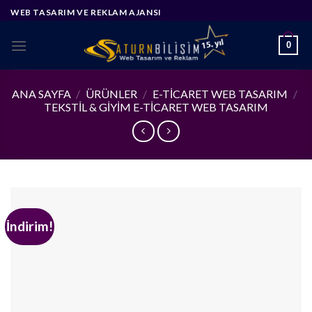
Skip
WEB TASARIM VE REKLAM AJANSI
to
content
0
ANA SAYFA
/
ÜRÜNLER
/
E-TICARET WEB TASARIM
/
TEKSTIL & GIYIM E-TICARET WEB TASARIM
İndirim!