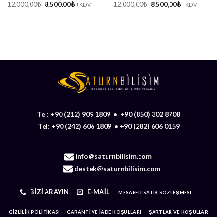
Orijinal
Şu
Orijinal
Şu
12.000,00
₺
8.500,00
₺
12.000,00
₺
8.500,00
₺
+KDV
+KDV
fiyat:
andaki
fiyat:
andaki
12.000,00₺.
fiyat:
12.000,00₺.
fiyat:
8.500,00₺.
8.500,00₺.
Tel:
+90 (212) 909 1809
•
+90 (850) 302 8708
Tel:
+90 (242) 606 1809
•
+90 (282) 606 0159
info@saturnbilisim.com
destek@saturnbilisim.com
BIZI ARAYIN
E-MAIL
MESAFELI SATIŞ SÖZLEŞMESI
GIZLILIK POLITIKASI
GARANTI VE İADE KOŞULLARI
ŞARTLAR VE KOŞULLAR