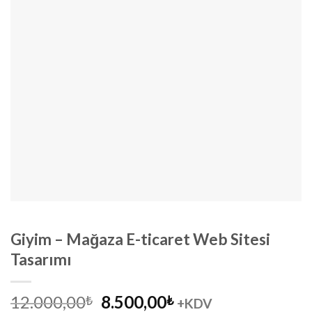
Giyim – Mağaza E-ticaret Web Sitesi
Tasarımı
Orijinal
Şu
12.000,00
8.500,00
₺
₺
+KDV