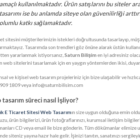
amaçlı kullanılmaktadır. Ürün satışlarını bu siteler ar
tasarımı ise bu anlamda siteye olan güvenilirliği art
olumlu katkı sağlamaktadır.
et sitesini müşterilerimizin istekleri doğrultusunda tasarlayıp, müşt
urmaktayız. Tasarımda son trendleri göz önüne alarak üstün kullanıc
tten yararlanmak istiyorsanız,
Saturn Bilişim
en iyi adresiniz ola
n web sitelerini tasarlamak için en yaygın yöntemlerden ikisi, duyarl
al ve kişisel web tasarım projeleriniz için bize ulaşabilir ve hızlıca 
909 1809 veya info@saturnbilisim.com
tasarım süreci nasıl İşliyor?
k E Ticaret Sitesi Web Tasarım
ın size uygun olduğuna emin olduk
zu, ürün bilgilerizi, ürün fotoğraflarınızı, kurumsal iletişim bilgiler
anları CD veya email ile bize gönderin. Tüm dökümanlar elimize ul
inde siteniz yayına hazır hale gelir. İşinizi tanıtın, sanatınızı sergile