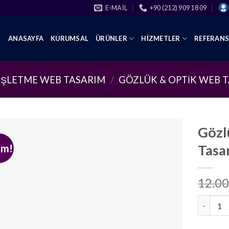
E-MAIL
+90 (212) 909 18 09
ANASAYFA
KURUMSAL
ÜRÜNLER
HIZMETLER
REFERAN
İŞLETME WEB TASARIM
/
GÖZLÜK & OPTIK WEB 
Gözl
im!
Tasa
12.00
Gözlük E