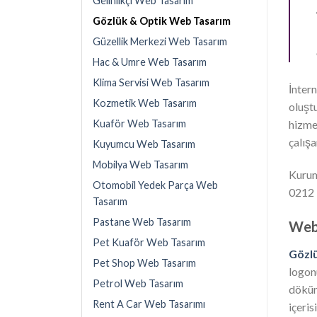
Gelinlikçi Web Tasarım
Gözlük & Optik Web Tasarım
Güzellik Merkezi Web Tasarım
Hac & Umre Web Tasarım
Klima Servisi Web Tasarım
İntern
Kozmetik Web Tasarım
oluşt
hizme
Kuaför Web Tasarım
çalışa
Kuyumcu Web Tasarım
Mobilya Web Tasarım
Kurums
Otomobil Yedek Parça Web
0212 
Tasarım
Pastane Web Tasarım
Web 
Pet Kuaför Web Tasarım
Gözlü
Pet Shop Web Tasarım
logonu
Petrol Web Tasarım
döküm
Rent A Car Web Tasarımı
içeris