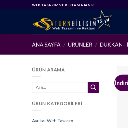
Skip
WEB TASARIM VE REKLAM AJANSI
to
content
ANA SAYFA
/
ÜRÜNLER
/
DÜKKAN - 
ÜRÜN ARAMA
İndir
Ara:
ÜRÜN KATEGORILERI
Avukat Web Tasarım