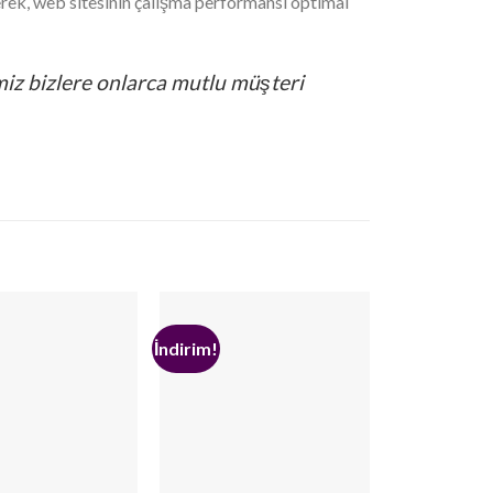
ilerek, web sitesinin çalışma performansı optimal
iz bizlere onlarca mutlu müşteri
İndirim!
İndirim!