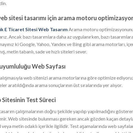
din.
eb sitesi tasarımı için arama motoru optimizasyonu
k E Ticaret Sitesi Web Tasarım
Arama motoru optimizasyonunu t
arız. Ancak bazı tasarımlara daha az uygulanırken, bazı tasarımla
ayınız ki Google, Yahoo, Yandex ve Bing gibi arama motorları, içer
ış, metin tabanlı, sade ve hızlı siteleri sever.
 uyumluluğu Web Sayfası
alışmasıyla web sitenizi arama motorlarına göre optimize ediyoruz.
ler aratıldığında arama sonuçlarının üst sıralarında yer alıyor.
Sitesinin Test Süreci
asarım çalışmalarının doğru şekilde yapılıp yapılmadığını gösteren 
lenir. Web sitesinde bulunması gereken ancak gözden kaçan detayla
l veya metin odaklı içerikle ilgilidir. Test aşamalarında web sayfa