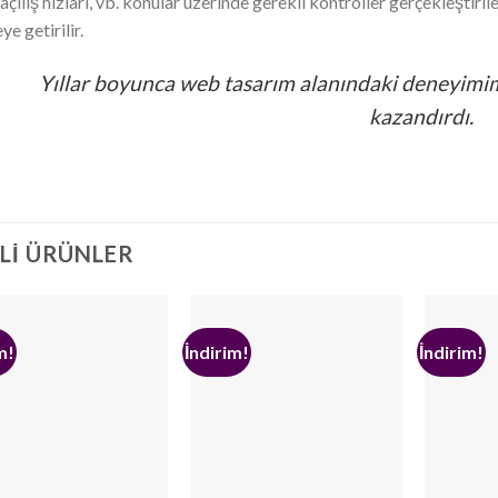
açılış hızları, vb. konular üzerinde gerekli kontroller gerçekleştir
ye getirilir.
Yıllar boyunca web tasarım alanındaki deneyimim
kazandırdı.
ILI ÜRÜNLER
m!
İndirim!
İndirim!