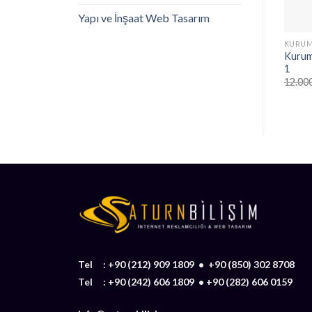
Yapı ve İnşaat Web Tasarım
KURUM
Kurum
1
12.00
Tel :
+90 (212) 909 1809
•
+90 (850) 302 8708
Tel :
+90 (242) 606 1809
•
+90 (282) 606 0159