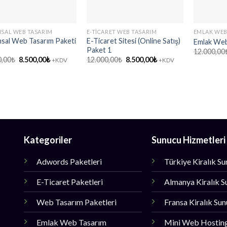
SAL WEB TASARIM
E-TICARET WEB TASARIM
EMLAK WEB
sal Web Tasarım Paketi
E-Ticaret Sitesi (Online Satış)
Emlak Web
Paket 1
12.000,00
Orijinal
Şu
Orijinal
Şu
0,00
₺
8.500,00
₺
12.000,00
₺
8.500,00
₺
+KDV
+KDV
fiyat:
andaki
fiyat:
andaki
12.000,00₺.
fiyat:
12.000,00₺.
fiyat:
8.500,00₺.
8.500,00₺.
Kategoriler
Sunucu Hizmetleri
Adwords Paketleri
Türkiye Kiralık S
E-Ticaret Paketleri
Almanya Kiralık S
Web Tasarım Paketleri
Fransa Kiralık Su
Emlak Web Tasarım
Mini Web Hostin