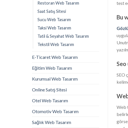
test e
Restoran Web Tasarım
Saat Satış Sitesi
Bu w
Sucu Web Tasarım
Taksi Web Tasarım
Gözlü
uygul
Tati̇l & Seyahat Web Tasarım
Unutm
Tekstil Web Tasarım
yazılm
E-Ticaret Web Tasarım
Seo
Eğitim Web Tasarım
SEO ç
Kurumsal Web Tasarım
kelime
Online Satış Sitesi
Web 
Otel Web Tasarım
Web t
Otomotiv Web Tasarım
belir
görse
Sağlık Web Tasarım