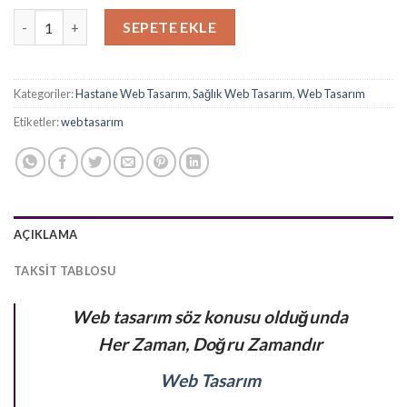
fiyat:
andaki
Hastane Klinik Özel Muayenehane Web Tasarım adet
12.000,00₺.
fiyat:
SEPETE EKLE
8.500,00₺.
Kategoriler:
Hastane Web Tasarım
,
Sağlık Web Tasarım
,
Web Tasarım
Etiketler:
web tasarım
AÇIKLAMA
TAKSIT TABLOSU
Web tasarım söz konusu olduğunda
Her Zaman, Doğru Zamandır
Web Tasarım