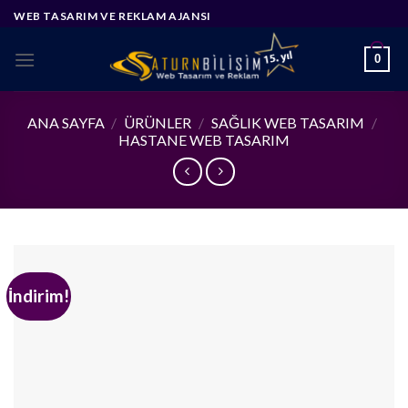
Skip
WEB TASARIM VE REKLAM AJANSI
to
content
0
ANA SAYFA
/
ÜRÜNLER
/
SAĞLIK WEB TASARIM
/
HASTANE WEB TASARIM
İndirim!