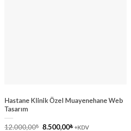
Hastane Klinik Özel Muayenehane Web
Tasarım
Orijinal
Şu
12.000,00
8.500,00
₺
₺
+KDV