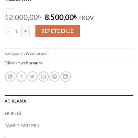
Orijinal
Şu
12.000,00
8.500,00
₺
₺
+KDV
fiyat:
andaki
Kamera / Alarm / Güvenlik Web Sitesi Tasarımı adet
12.000,00₺.
fiyat:
SEPETE EKLE
8.500,00₺.
Kategoriler:
Web Tasarım
Etiketler:
web tasarım
AÇIKLAMA
EK BILGI
TAKSIT TABLOSU