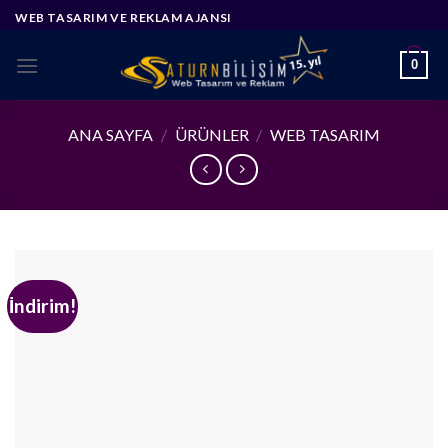
Skip
WEB TASARIM VE REKLAM AJANSI
to
content
0
ANA SAYFA
/
ÜRÜNLER
/
WEB TASARIM
İndirim!