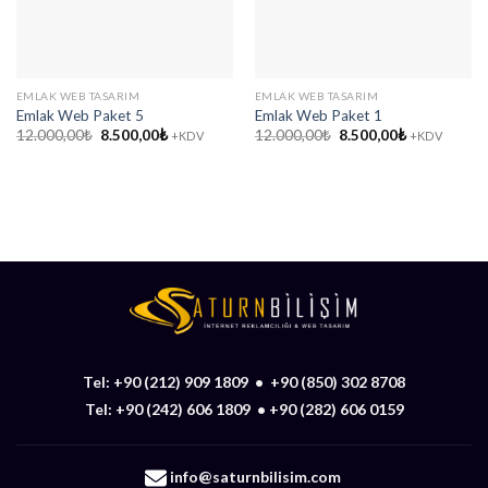
EMLAK WEB TASARIM
EMLAK WEB TASARIM
Emlak Web Paket 5
Emlak Web Paket 1
Orijinal
Şu
Orijinal
Şu
12.000,00
₺
8.500,00
₺
12.000,00
₺
8.500,00
₺
+KDV
+KDV
fiyat:
andaki
fiyat:
andaki
12.000,00₺.
fiyat:
12.000,00₺.
fiyat:
8.500,00₺.
8.500,00₺.
Tel:
+90 (212) 909 1809
•
+90 (850) 302 8708
Tel:
+90 (242) 606 1809
•
+90 (282) 606 0159
info@saturnbilisim.com