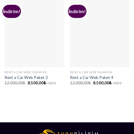
İndirim!
İndirim!
RENT A CAR WEB TASARIMI
RENT A CAR WEB TASARIMI
Rent a Car Web Paket 2
Rent a Car Web Paket 4
Orijinal
Şu
Orijinal
Şu
12.000,00
₺
8.500,00
₺
12.000,00
₺
8.500,00
₺
+KDV
+KDV
fiyat:
andaki
fiyat:
andaki
12.000,00₺.
fiyat:
12.000,00₺.
fiyat:
8.500,00₺.
8.500,00₺.