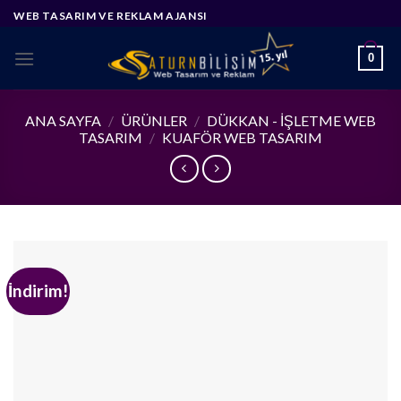
Skip
WEB TASARIM VE REKLAM AJANSI
to
content
0
ANA SAYFA
/
ÜRÜNLER
/
DÜKKAN - İŞLETME WEB
TASARIM
/
KUAFÖR WEB TASARIM
İndirim!