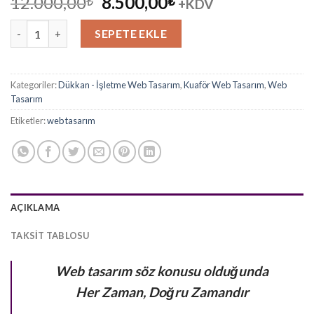
Orijinal
Şu
12.000,00
8.500,00
₺
₺
+KDV
fiyat:
andaki
Kuaför Web Site Paketleri adet
12.000,00₺.
fiyat:
SEPETE EKLE
8.500,00₺.
Kategoriler:
Dükkan - İşletme Web Tasarım
,
Kuaför Web Tasarım
,
Web
Tasarım
Etiketler:
web tasarım
AÇIKLAMA
TAKSIT TABLOSU
Web tasarım söz konusu olduğunda
Her Zaman, Doğru Zamandır