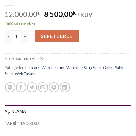
Orijinal
Şu
12.000,00
8.500,00
₺
₺
+KDV
fiyat:
andaki
1000 adet stokta
12.000,00₺.
fiyat:
Mücevher Satış Sitesi 8 adet
8.500,00₺.
SEPETE EKLE
Stok kodu:
mucevher23
Kategoriler:
E-Ticaret Web Tasarım
,
Mücevher Satış Sitesi
,
Online Satış
Sitesi
,
Web Tasarım
AÇIKLAMA
TAKSIT TABLOSU