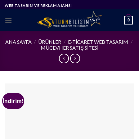
Skip
WEB TASARIM VE REKLAM AJANSI
to
content
0
ANA SAYFA
/
ÜRÜNLER
/
E-TICARET WEB TASARIM
/
MÜCEVHER SATIŞ SITESI
İndirim!