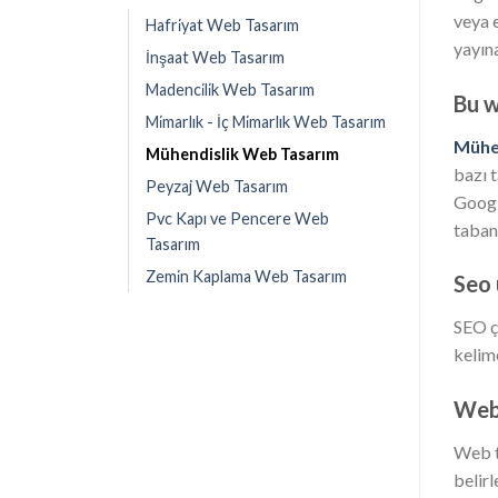
veya 
Hafri̇yat Web Tasarım
yayına
İnşaat Web Tasarım
Madenci̇li̇k Web Tasarım
Bu w
Mi̇marlık - İç Mi̇marlık Web Tasarım
Mühe
Mühendislik Web Tasarım
bazı 
Peyzaj Web Tasarım
Googl
Pvc Kapı ve Pencere Web
tabanl
Tasarım
Zemi̇n Kaplama Web Tasarım
Seo
SEO ç
kelime
Web 
Web t
belir