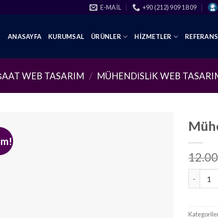
E-MAIL
+90 (212) 909 18 09
ANASAYFA
KURUMSAL
ÜRÜNLER
HIZMETLER
REFERAN
NŞAAT WEB TASARIM
/
MÜHENDISLIK WEB TASARI
Mühe
im!
12.00
Mühendi̇
Kategorile