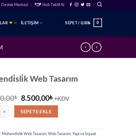
Destek Merkezi
Hızlı Teklif Al
0
SLAR
❤
İLETIŞIM
SEPET /
0,00
₺
M
ndi̇sli̇k Web Tasarım
Orijinal
Şu
0,00
8.500,00
₺
₺
+KDV
fiyat:
andaki
sli̇k Web Tasarım adet
12.000,00₺.
fiyat:
SEPETE EKLE
8.500,00₺.
r:
Mühendislik Web Tasarım
,
Web Tasarım
,
Yapı ve İnşaat