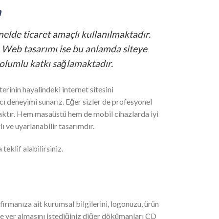
m
nelde ticaret amaçlı kullanılmaktadır.
r. Web tasarımı ise bu anlamda siteye
 olumlu katkı sağlamaktadır.
erinin hayalindeki internet sitesini
ı deneyimi sunarız. Eğer sizler de profesyonel
caktır. Hem masaüstü hem de mobil cihazlarda iyi
ı ve uyarlanabilir tasarımdır.
teklif alabilirsiniz.
irmanıza ait kurumsal bilgilerini, logonuzu, ürün
izde yer almasını istediğiniz diğer dökümanları CD