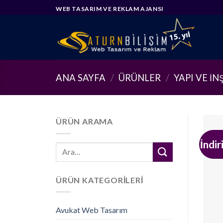
Skip
WEB TASARIM VE REKLAM AJANSI
to
content
ANA SAYFA
/
ÜRÜNLER
/
YAPI VE İ
ÜRÜN ARAMA
İndir
Ara:
ÜRÜN KATEGORILERI
Avukat Web Tasarım