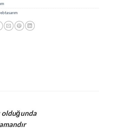
rım
eb tasarım
u olduğunda
amandır