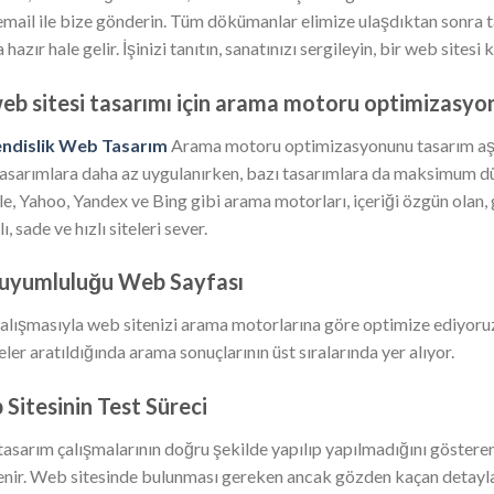
email ile bize gönderin. Tüm dökümanlar elimize ulaşdıktan sonra ta
 hazır hale gelir. İşinizi tanıtın, sanatınızı sergileyin, bir web sitesi
eb sitesi tasarımı için arama motoru optimizasyonu
ndislik Web Tasarım
Arama motoru optimizasyonunu tasarım aşa
tasarımlara daha az uygulanırken, bazı tasarımlara da maksimum d
e, Yahoo, Yandex ve Bing gibi arama motorları, içeriği özgün olan, 
ı, sade ve hızlı siteleri sever.
 uyumluluğu Web Sayfası
alışmasıyla web sitenizi arama motorlarına göre optimize ediyoruz.
ler aratıldığında arama sonuçlarının üst sıralarında yer alıyor.
Sitesinin Test Süreci
asarım çalışmalarının doğru şekilde yapılıp yapılmadığını gösteren 
lenir. Web sitesinde bulunması gereken ancak gözden kaçan detayla