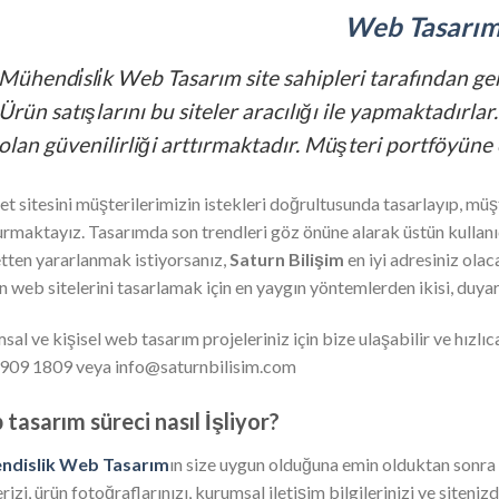
Web Tasarı
Mühendi̇sli̇k Web Tasarım site sahipleri tarafından ge
Ürün satışlarını bu siteler aracılığı ile yapmaktadırla
olan güvenilirliği arttırmaktadır. Müşteri portföyüne
et sitesini müşterilerimizin istekleri doğrultusunda tasarlayıp, müşt
urmaktayız. Tasarımda son trendleri göz önüne alarak üstün kullanıc
tten yararlanmak istiyorsanız,
Saturn Bilişim
en iyi adresiniz ola
n web sitelerini tasarlamak için en yaygın yöntemlerden ikisi, duyarl
al ve kişisel web tasarım projeleriniz için bize ulaşabilir ve hızlıca 
909 1809 veya info@saturnbilisim.com
tasarım süreci nasıl İşliyor?
ndislik Web Tasarım
ın size uygun olduğuna emin olduktan sonra f
erizi, ürün fotoğraflarınızı, kurumsal iletişim bilgilerinizi ve siten