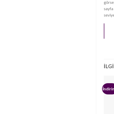
görse
sayfa 
seviye
İLG
İndiri