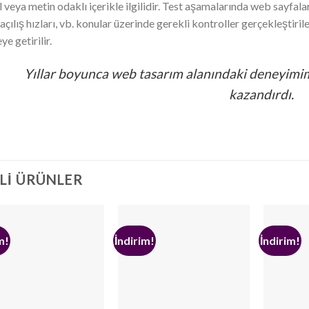
l veya metin odaklı içerikle ilgilidir. Test aşamalarında web sayfa
açılış hızları, vb. konular üzerinde gerekli kontroller gerçekleştir
ye getirilir.
Yıllar boyunca web tasarım alanındaki deneyimim
kazandırdı.
ILI ÜRÜNLER
m!
İndirim!
İndirim!