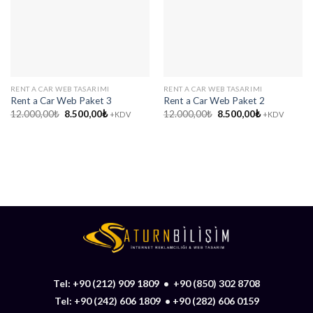
RENT A CAR WEB TASARIMI
RENT A CAR WEB TASARIMI
Rent a Car Web Paket 3
Rent a Car Web Paket 2
Orijinal
Şu
Orijinal
Şu
12.000,00
₺
8.500,00
₺
12.000,00
₺
8.500,00
₺
+KDV
+KDV
fiyat:
andaki
fiyat:
andaki
12.000,00₺.
fiyat:
12.000,00₺.
fiyat:
8.500,00₺.
8.500,00₺.
Tel:
+90 (212) 909 1809
•
+90 (850) 302 8708
Tel:
+90 (242) 606 1809
•
+90 (282) 606 0159