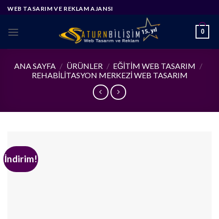
Skip
WEB TASARIM VE REKLAM AJANSI
to
content
0
ANA SAYFA
/
ÜRÜNLER
/
EĞITIM WEB TASARIM
/
REHABILITASYON MERKEZI WEB TASARIM
İndirim!