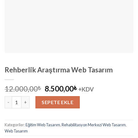
Rehberlik Araştırma Web Tasarım
Orijinal
Şu
12.000,00
8.500,00
₺
₺
+KDV
fiyat:
andaki
Rehberlik Araştırma Web Tasarım adet
12.000,00₺.
fiyat:
SEPETE EKLE
8.500,00₺.
Kategoriler:
Eğitim Web Tasarım
,
Rehabilitasyon Merkezi Web Tasarım
,
Web Tasarım