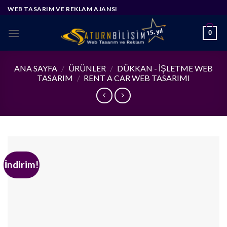
Skip
WEB TASARIM VE REKLAM AJANSI
to
content
0
ANA SAYFA
/
ÜRÜNLER
/
DÜKKAN - İŞLETME WEB
TASARIM
/
RENT A CAR WEB TASARIMI
İndirim!