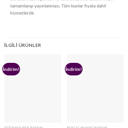
tamamlanıp yayınlanması. Tüm bunlar fiyata dahil
hizmetlerdir.
İLGILI ÜRÜNLER
İndirim!
İndirim!
VETERINER WEB TASARIM
RENT A CAR WEB TASARIMI