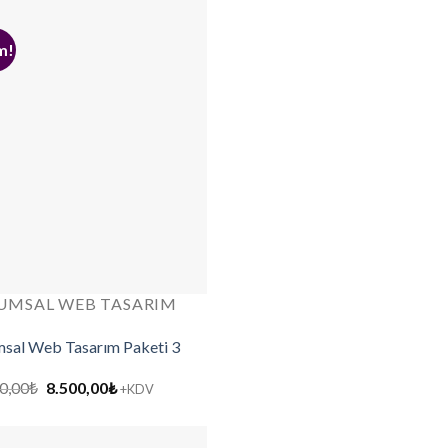
8.500,00₺.
m!
UMSAL WEB TASARIM
sal Web Tasarım Paketi 3
Orijinal
Şu
0,00
₺
8.500,00
₺
+KDV
fiyat:
andaki
12.000,00₺.
fiyat:
8.500,00₺.