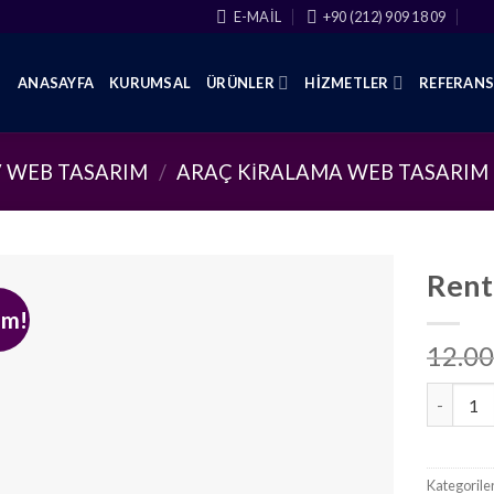
E-MAIL
+90 (212) 909 18 09
ANASAYFA
KURUMSAL
ÜRÜNLER
HIZMETLER
REFERAN
 WEB TASARIM
/
ARAÇ KIRALAMA WEB TASARIM
Rent
im!
12.00
Rent A C
Kategorile