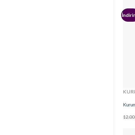
İndiri
KUR
Kurum
12.00