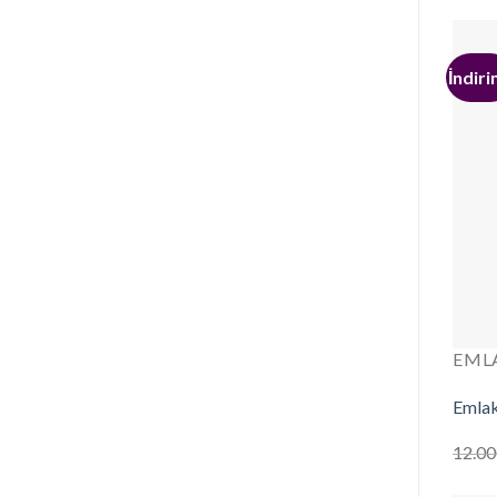
İndiri
EML
Emlak
12.00