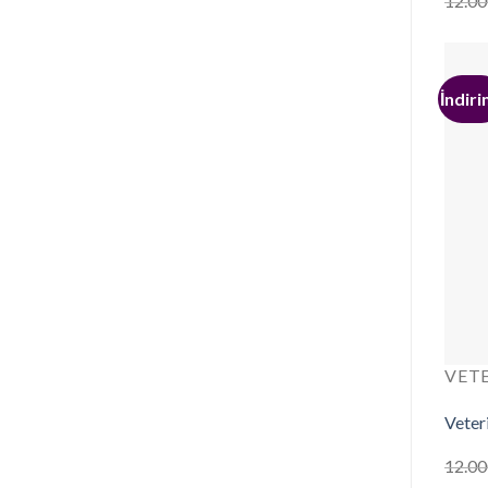
12.00
İndiri
VET
Veter
12.00