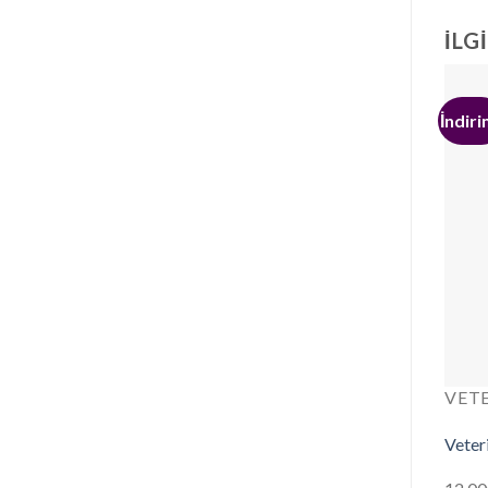
İLG
İndiri
VET
Veter