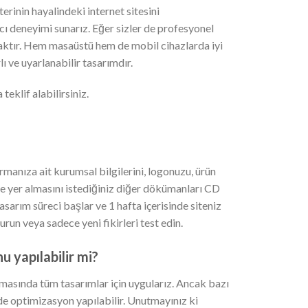
erinin hayalindeki internet sitesini
ı deneyimi sunarız. Eğer sizler de profesyonel
caktır. Hem masaüstü hem de mobil cihazlarda iyi
ı ve uyarlanabilir tasarımdır.
teklif alabilirsiniz.
rmanıza ait kurumsal bilgilerini, logonuzu, ürün
izde yer almasını istediğiniz diğer dökümanları CD
sarım süreci başlar ve 1 hafta içerisinde siteniz
 kurun veya sadece yeni fikirleri test edin.
 yapılabilir mi?
sında tüm tasarımlar için uygularız. Ancak bazı
e optimizasyon yapılabilir. Unutmayınız ki