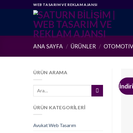
Skip
WEB TASARIM VE REKLAM AJANSI
to
content
ANA SAYFA
/
ÜRÜNLER
/
OTOMOTIV
ÜRÜN ARAMA
İndir
Ara:
ÜRÜN KATEGORILERI
Avukat Web Tasarım