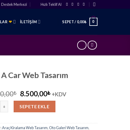
Destek Merkezi
Hızlı Teklif Al
0
SLAR
❤
İLETIŞIM
SEPET /
0,00
₺
 A Car Web Tasarım
Orijinal
Şu
0,00
8.500,00
₺
₺
+KDV
fiyat:
andaki
ar Web Tasarım adet
12.000,00₺.
fiyat:
SEPETE EKLE
8.500,00₺.
r:
Araç Kiralama Web Tasarım
,
Oto Galeri̇ Web Tasarım
,