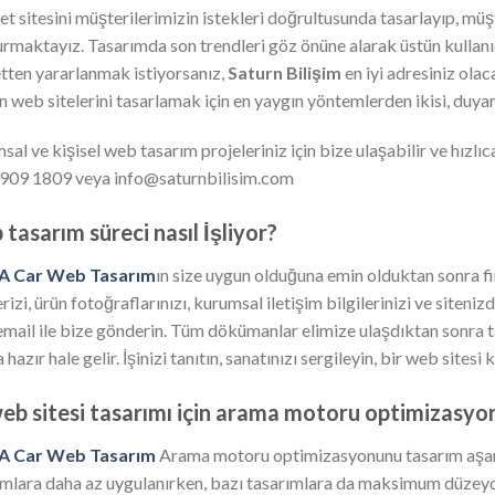
et sitesini müşterilerimizin istekleri doğrultusunda tasarlayıp, müşt
urmaktayız. Tasarımda son trendleri göz önüne alarak üstün kullanıc
tten yararlanmak istiyorsanız,
Saturn Bilişim
en iyi adresiniz ola
n web sitelerini tasarlamak için en yaygın yöntemlerden ikisi, duyarl
al ve kişisel web tasarım projeleriniz için bize ulaşabilir ve hızlıca 
909 1809 veya info@saturnbilisim.com
tasarım süreci nasıl İşliyor?
 A Car Web Tasarım
ın size uygun olduğuna emin olduktan sonra fi
erizi, ürün fotoğraflarınızı, kurumsal iletişim bilgilerinizi ve siten
email ile bize gönderin. Tüm dökümanlar elimize ulaşdıktan sonra ta
 hazır hale gelir. İşinizi tanıtın, sanatınızı sergileyin, bir web sitesi
eb sitesi tasarımı için arama motoru optimizasyonu
 A Car Web Tasarım
Arama motoru optimizasyonunu tasarım aşama
ımlara daha az uygulanırken, bazı tasarımlara da maksimum düzeyd