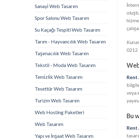
İntern
Sanayi̇ Web Tasarım
oluşt
Spor Salonu Web Tasarım
hizme
çalışa
Su Kaçağı Tespiti Web Tasarım
Tarım - Hayvancılık Web Tasarım
Kurums
0212 
Taşımacılık Web Tasarım
Web 
Tekstil - Moda Web Tasarım
Temi̇zli̇k Web Tasarım
Rent
bilgil
Tesettür Web Tasarım
veya 
Turizm Web Tasarım
yayına
Web Hosting Paketleri
Bu w
Web Tasarım
Rent
tasar
Yapı ve İnşaat Web Tasarım