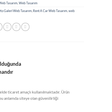
Web Tasarım
,
Web Tasarım
to Galeri Web Tasarım
,
Rent A Car Web Tasarım
,
web
olduğunda
mandır
lde ticaret amaçlı kullanılmaktadır. Ürün
 bu anlamda siteye olan güvenilirliği