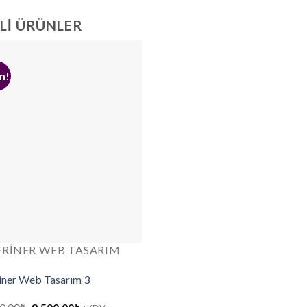
ILI ÜRÜNLER
m!
ERINER WEB TASARIM
iner Web Tasarım 3
Orijinal
Şu