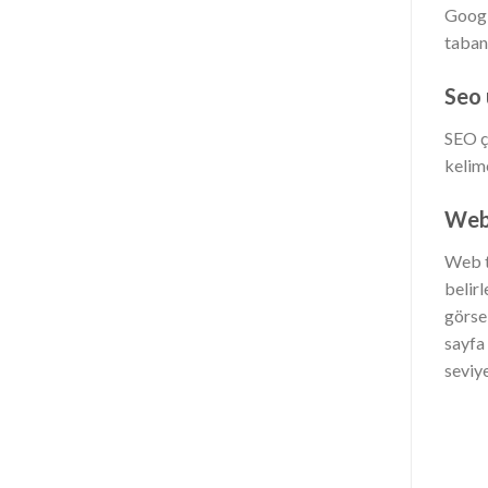
Googl
tabanl
Seo
SEO ç
kelime
Web 
Web t
belir
görse
sayfa 
seviye