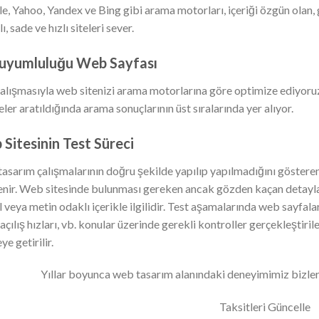
e, Yahoo, Yandex ve Bing gibi arama motorları, içeriği özgün olan, 
ı, sade ve hızlı siteleri sever.
 uyumluluğu Web Sayfası
alışmasıyla web sitenizi arama motorlarına göre optimize ediyoruz.
ler aratıldığında arama sonuçlarının üst sıralarında yer alıyor.
Sitesinin Test Süreci
asarım çalışmalarının doğru şekilde yapılıp yapılmadığını gösteren 
lenir. Web sitesinde bulunması gereken ancak gözden kaçan detayla
l veya metin odaklı içerikle ilgilidir. Test aşamalarında web sayfa
açılış hızları, vb. konular üzerinde gerekli kontroller gerçekleştir
ye getirilir.
Yıllar boyunca web tasarım alanındaki deneyimimiz bizler
Taksitleri Güncelle