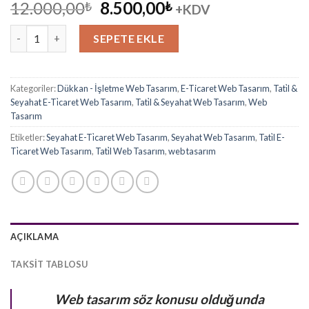
Orijinal
Şu
12.000,00
8.500,00
₺
₺
+KDV
fiyat:
andaki
Seyahat Acentesi Hazır Web Sitesi adet
12.000,00₺.
fiyat:
SEPETE EKLE
8.500,00₺.
Kategoriler:
Dükkan - İşletme Web Tasarım
,
E-Ticaret Web Tasarım
,
Tati̇l &
Seyahat E-Ti̇caret Web Tasarım
,
Tati̇l & Seyahat Web Tasarım
,
Web
Tasarım
Etiketler:
Seyahat E-Ti̇caret Web Tasarım
,
Seyahat Web Tasarım
,
Tati̇l E-
Ti̇caret Web Tasarım
,
Tati̇l Web Tasarım
,
web tasarım
AÇIKLAMA
TAKSIT TABLOSU
Web tasarım söz konusu olduğunda