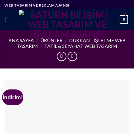
Skip
WEB TASARIM VE REKLAM AJANSI
to
content
0
ANA SAYFA
/
ÜRÜNLER
/
DÜKKAN - İŞLETME WEB
TASARIM
/
TATİL & SEYAHAT WEB TASARIM
İndirim!