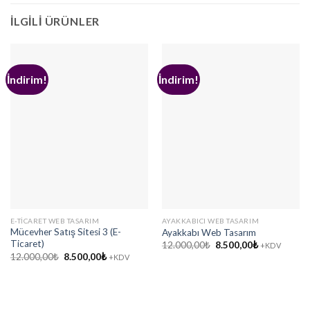
İLGILI ÜRÜNLER
İndirim!
İndirim!
E-TICARET WEB TASARIM
AYAKKABICI WEB TASARIM
Mücevher Satış Sitesi 3 (E-
Ayakkabı Web Tasarım
Ticaret)
Orijinal
Şu
12.000,00
₺
8.500,00
₺
+KDV
fiyat:
andaki
Orijinal
Şu
12.000,00
₺
8.500,00
₺
+KDV
12.000,00₺.
fiyat:
fiyat:
andaki
8.500,00₺.
12.000,00₺.
fiyat:
8.500,00₺.