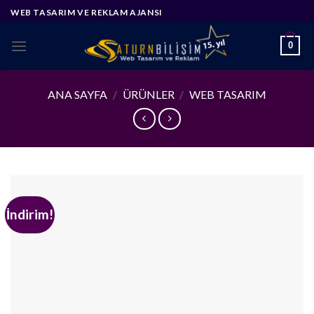
Skip
WEB TASARIM VE REKLAM AJANSI
to
content
0
ANA SAYFA
/
ÜRÜNLER
/
WEB TASARIM
İndirim!