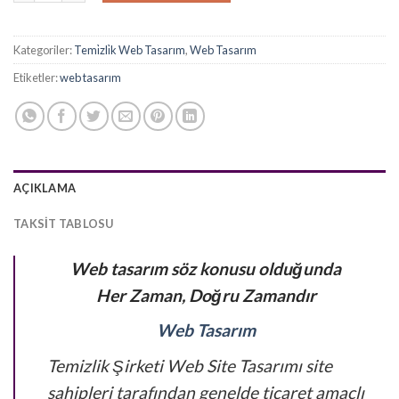
8.500,00₺.
Kategoriler:
Temi̇zli̇k Web Tasarım
,
Web Tasarım
Etiketler:
web tasarım
AÇIKLAMA
TAKSIT TABLOSU
Web tasarım söz konusu olduğunda
Her Zaman, Doğru Zamandır
Web Tasarım
Temizlik Şirketi Web Site Tasarımı site
sahipleri tarafından genelde ticaret amaçlı