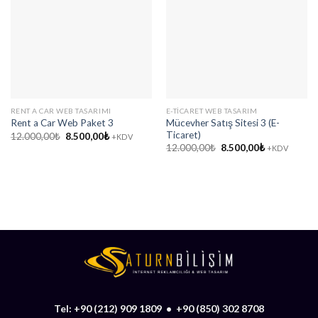
RENT A CAR WEB TASARIMI
E-TICARET WEB TASARIM
Mücevher Satış Sitesi 3 (E-
Rent a Car Web Paket 3
Ticaret)
Orijinal
Şu
12.000,00
₺
8.500,00
₺
+KDV
fiyat:
andaki
Orijinal
Şu
12.000,00
₺
8.500,00
₺
+KDV
12.000,00₺.
fiyat:
fiyat:
andaki
8.500,00₺.
12.000,00₺.
fiyat:
8.500,00₺.
Tel:
+90 (212) 909 1809
•
+90 (850) 302 8708