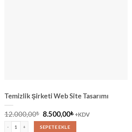
Temizlik Şirketi Web Site Tasarımı
Orijinal
Şu
12.000,00
8.500,00
₺
₺
+KDV
fiyat:
andaki
Temizlik Şirketi Web Site Tasarımı adet
12.000,00₺.
fiyat:
SEPETE EKLE