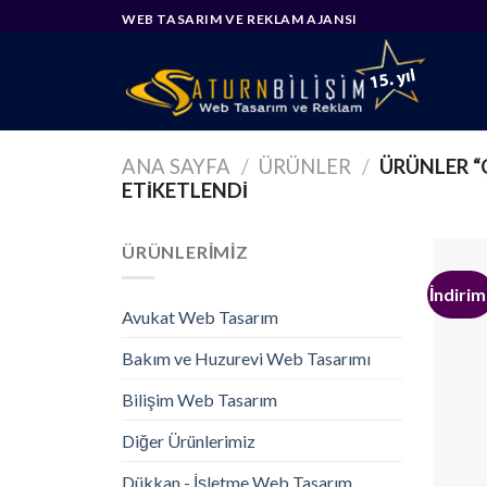
Skip
WEB TASARIM VE REKLAM AJANSI
to
content
ANA SAYFA
/
ÜRÜNLER
/
ÜRÜNLER “
ETIKETLENDI
ÜRÜNLERIMIZ
İndirim
Avukat Web Tasarım
Bakım ve Huzurevi Web Tasarımı
Bilişim Web Tasarım
Diğer Ürünlerimiz
Dükkan - İşletme Web Tasarım