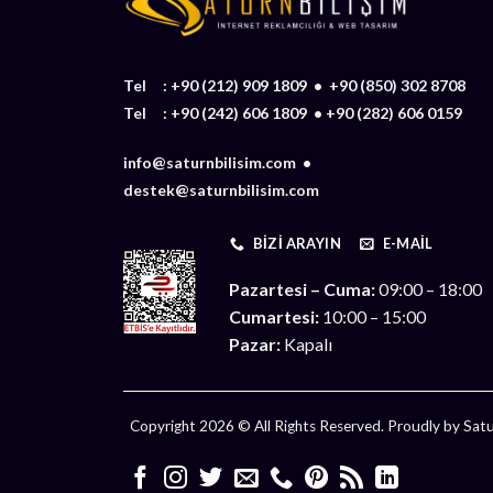
Tel :
+90 (212) 909 1809
•
+90 (850) 302 8708
Tel :
+90 (242) 606 1809
•
+90 (282) 606 0159
info@saturnbilisim.com •
destek@saturnbilisim.com
BIZI ARAYIN
E-MAIL
Pazartesi – Cuma:
09:00 – 18:00
Cumartesi:
10:00 – 15:00
Pazar:
Kapalı
Copyright 2026 © All Rights Reserved. Proudly by Satur