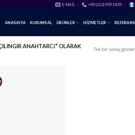
E-MAIL
+90 (212) 909 18 09
ANASAYFA
KURUMSAL
ÜRÜNLER
HIZMETLER
REFERAN
ÇILINGIR ANAHTARCI” OLARAK
Tek bir sonuç göster
!