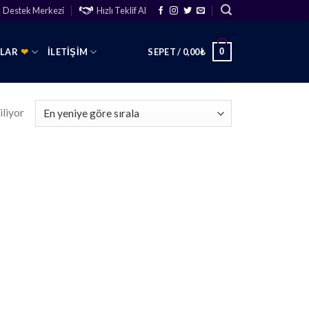
Destek Merkezi
Hızlı Teklif Al
0
SLAR
❤
İLETIŞIM
SEPET /
0,00
₺
iliyor