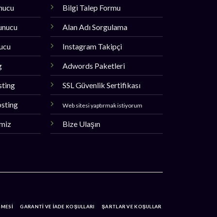
unucu
Bilgi Talep Formu
unucu
Alan Adı Sorgulama
nucu
Instagram Takipçi
g
Adwords Paketleri
sting
SSL Güvenlik Sertifikası
sting
Web sitesi yaptırmak istiyorum
imiz
Bize Ulaşın
ŞMESİ
GARANTİ VE İADE KOŞULLARI
ŞARTLAR VE KOŞULLAR