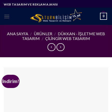
Skip
WEB TASARIM VE REKLAM AJANSI
to
content
0
ANA SAYFA
/
ÜRÜNLER
/
DÜKKAN - İŞLETME WEB
TASARIM
/
ÇILINGIR WEB TASARIM
İndirim!