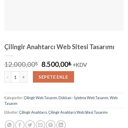
Çilingir Anahtarcı Web Sitesi Tasarımı
Orijinal
Şu
12.000,00
8.500,00
₺
₺
+KDV
fiyat:
andaki
Çilingir Anahtarcı Web Sitesi Tasarımı adet
12.000,00₺.
fiyat:
SEPETE EKLE
8.500,00₺.
Kategoriler:
Çilingir Web Tasarım
,
Dükkan - İşletme Web Tasarım
,
Web
Tasarım
Etiketler:
Çilingir Anahtarcı
,
Çilingir Anahtarcı Web Sitesi Tasarımı