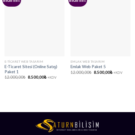
E-TICARET WEB TASARIM
EMLAK WEB TASARIM
E-Ticaret Sitesi (Online Satış)
Emlak Web Paket 5
Paket 1
Orijinal
Şu
12.000,00
₺
8.500,00
₺
+KDV
fiyat:
andaki
Orijinal
Şu
12.000,00
₺
8.500,00
₺
+KDV
12.000,00₺.
fiyat:
fiyat:
andaki
8.500,00₺.
12.000,00₺.
fiyat:
8.500,00₺.