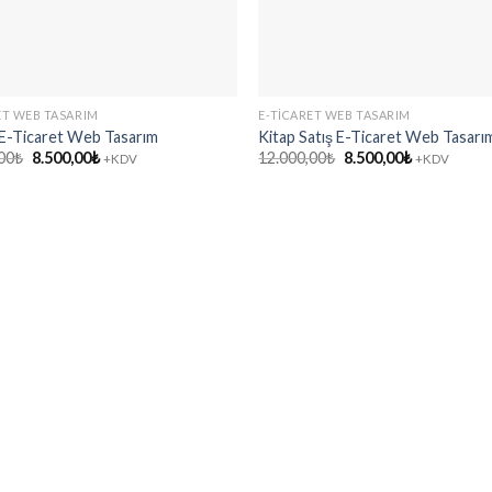
ET WEB TASARIM
E-TICARET WEB TASARIM
 E-Ticaret Web Tasarım
Kitap Satış E-Ticaret Web Tasarı
Orijinal
Şu
Orijinal
Şu
00
₺
8.500,00
₺
12.000,00
₺
8.500,00
₺
+KDV
+KDV
fiyat:
andaki
fiyat:
andaki
12.000,00₺.
fiyat:
12.000,00₺.
fiyat:
8.500,00₺.
8.500,00₺.