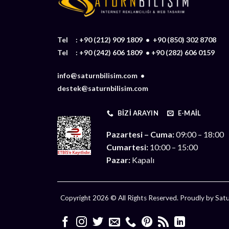
Tel :
+90 (212) 909 1809
•
+90 (850) 302 8708
Tel :
+90 (242) 606 1809
•
+90 (282) 606 0159
info@saturnbilisim.com •
destek@saturnbilisim.com
BIZI ARAYIN
E-MAIL
Pazartesi – Cuma:
09:00 – 18:00
Cumartesi:
10:00 – 15:00
Pazar:
Kapalı
Copyright 2026 © All Rights Reserved. Proudly by Satur