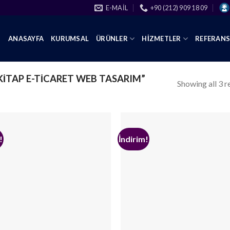
E-MAIL
+90 (212) 909 18 09
ANASAYFA
KURUMSAL
ÜRÜNLER
HIZMETLER
REFERAN
KITAP E-TICARET WEB TASARIM”
Showing all 3 r
!
İndirim!