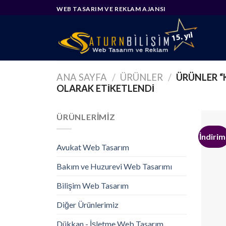
Skip
WEB TASARIM VE REKLAM AJANSI
to
content
ANA SAYFA
/
ÜRÜNLER
/
ÜRÜNLER “
OLARAK ETIKETLENDI
ÜRÜNLERIMIZ
İndirim
Avukat Web Tasarım
Bakım ve Huzurevi Web Tasarımı
Bilişim Web Tasarım
Diğer Ürünlerimiz
Dükkan - İşletme Web Tasarım