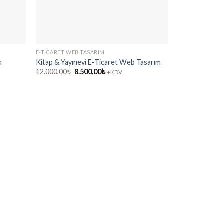
E-TICARET WEB TASARIM
m
Kitap & Yayınevi E-Ticaret Web Tasarım
Orijinal
Şu
12.000,00
₺
8.500,00
₺
+KDV
fiyat:
andaki
12.000,00₺.
fiyat:
8.500,00₺.