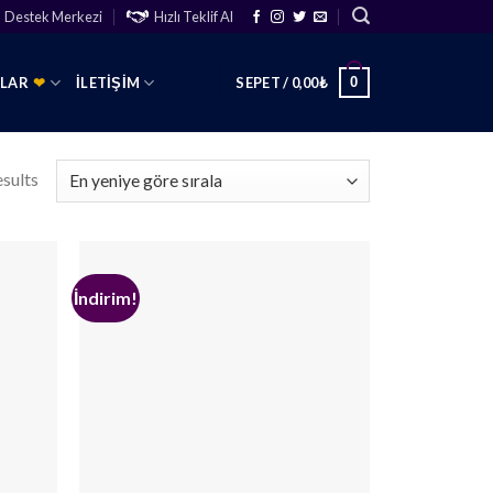
Destek Merkezi
Hızlı Teklif Al
0
SLAR
❤
İLETIŞIM
SEPET /
0,00
₺
esults
İndirim!