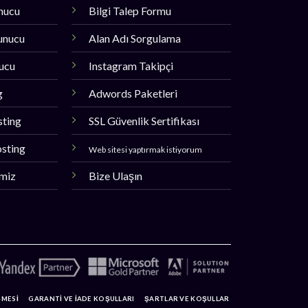
unucu
Bilgi Talep Formu
unucu
Alan Adı Sorgulama
nucu
Instagram Takipçi
g
Adwords Paketleri
sting
SSL Güvenlik Sertifikası
sting
Web sitesi yaptırmak istiyorum
imiz
Bize Ulaşın
ŞMESİ
GARANTİ VE İADE KOŞULLARI
ŞARTLAR VE KOŞULLAR