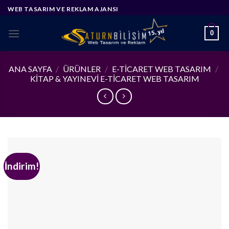
Skip
WEB TASARIM VE REKLAM AJANSI
to
content
0
ANA SAYFA
/
ÜRÜNLER
/
E-TICARET WEB TASARIM
/
KITAP & YAYINEVI E-TICARET WEB TASARIM
İndirim!