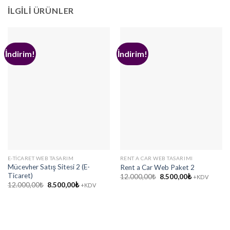
İLGILI ÜRÜNLER
İndirim!
İndirim!
E-TICARET WEB TASARIM
RENT A CAR WEB TASARIMI
Mücevher Satış Sitesi 2 (E-
Rent a Car Web Paket 2
Ticaret)
Orijinal
Şu
12.000,00
₺
8.500,00
₺
+KDV
fiyat:
andaki
Orijinal
Şu
12.000,00
₺
8.500,00
₺
+KDV
12.000,00₺.
fiyat:
fiyat:
andaki
8.500,00₺.
12.000,00₺.
fiyat:
8.500,00₺.