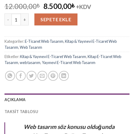
Orijinal
Şu
12.000,00
8.500,00
₺
₺
+KDV
fiyat:
andaki
Kitapçı E-Ticaret Web Tasarım adet
12.000,00₺.
fiyat:
SEPETE EKLE
8.500,00₺.
Kategoriler:
E-Ticaret Web Tasarım
,
Kitap & Yayınevi E-Ticaret Web
Tasarım
,
Web Tasarım
Etiketler:
Kitap & Yayınevi E-Ticaret Web Tasarım
,
Kitap E-Ticaret Web
Tasarım
,
web tasarım
,
Yayınevi E-Ticaret Web Tasarım
AÇIKLAMA
TAKSIT TABLOSU
Web tasarım söz konusu olduğunda