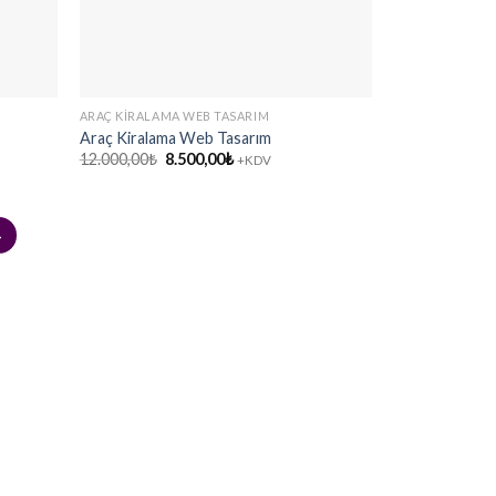
ARAÇ KIRALAMA WEB TASARIM
Araç Kiralama Web Tasarım
Orijinal
Şu
12.000,00
₺
8.500,00
₺
+KDV
fiyat:
andaki
12.000,00₺.
fiyat:
8.500,00₺.
4