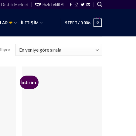
Destek Merkezi
Hızlı Teklif Al
0
SLAR
❤
İLETIŞIM
SEPET /
0,00
₺
iliyor
İndirim!