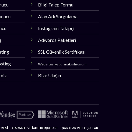
unucu
Bilgi Talep Formu
unucu
Alan Adı Sorgulama
nucu
Instagram Takipçi
g
Adwords Paketleri
sting
SSL Güvenlik Sertifikası
sting
Web sitesi yaptırmak istiyorum
imiz
Bize Ulaşın
ŞMESİ
GARANTİ VE İADE KOŞULLARI
ŞARTLAR VE KOŞULLAR