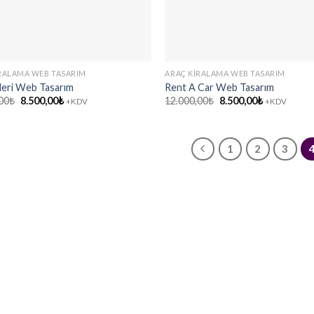
RALAMA WEB TASARIM
ARAÇ KIRALAMA WEB TASARIM
leri Web Tasarım
Rent A Car Web Tasarım
Orijinal
Şu
Orijinal
Şu
00
₺
8.500,00
₺
12.000,00
₺
8.500,00
₺
+KDV
+KDV
fiyat:
andaki
fiyat:
andaki
12.000,00₺.
fiyat:
12.000,00₺.
fiyat:
8.500,00₺.
8.500,00₺.
1
2
3