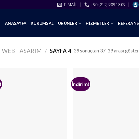
E-MAIL
+90 (212) 909 18 09
ANASAYFA
KURUMSAL
ÜRÜNLER
HIZMETLER
REFERAN
39 sonuçtan 37-39 arası göster
 WEB TASARIM
/
SAYFA 4
!
İndirim!