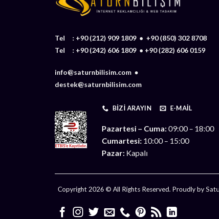
Tel :
+90 (212) 909 1809
•
+90 (850) 302 8708
Tel :
+90 (242) 606 1809
•
+90 (282) 606 0159
info@saturnbilisim.com •
destek@saturnbilisim.com
BIZI ARAYIN
E-MAIL
Pazartesi – Cuma:
09:00 – 18:00
Cumartesi:
10:00 – 15:00
Pazar:
Kapalı
Copyright 2026 © All Rights Reserved. Proudly by Satur