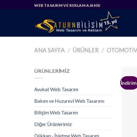
Skip
WEB TASARIM VE REKLAM AJANSI
to
content
ANA SAYFA
/
ÜRÜNLER
/
OTOMOTIV
ÜRÜNLERIMIZ
İndirim
Avukat Web Tasarım
Bakım ve Huzurevi Web Tasarımı
Bilişim Web Tasarım
Diğer Ürünlerimiz
Dükkan - İşletme Web Tasarım