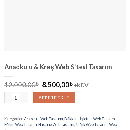
Anaokulu & Kreş Web Sitesi Tasarımı
Orijinal
Şu
12.000,00
8.500,00
₺
₺
+KDV
fiyat:
andaki
Anaokulu & Kreş Web Sitesi Tasarımı adet
12.000,00₺.
fiyat:
SEPETE EKLE
8.500,00₺.
Kategoriler:
Anaokulu Web Tasarımı
,
Dükkan - İşletme Web Tasarım
,
Eğitim Web Tasarım
,
Hastane Web Tasarım
,
Sağlık Web Tasarım
,
Web