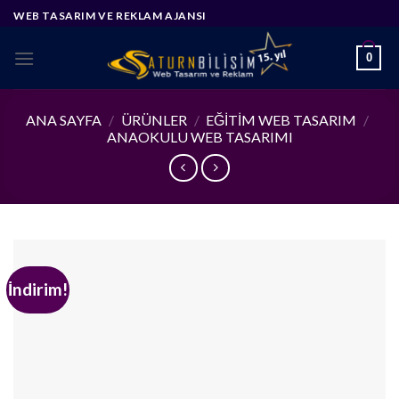
Skip
WEB TASARIM VE REKLAM AJANSI
to
content
0
ANA SAYFA
/
ÜRÜNLER
/
EĞITIM WEB TASARIM
/
ANAOKULU WEB TASARIMI
İndirim!