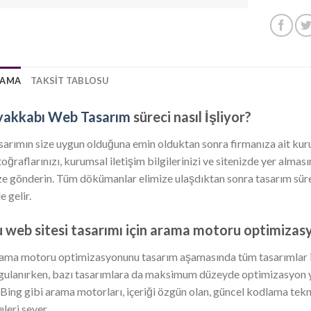
LAMA
TAKSIT TABLOSU
yakkabı Web Tasarım
süreci nasıl İşliyor?
sarımın size uygun olduğuna emin olduktan sonra firmanıza ait kurums
toğraflarınızı, kurumsal iletişim bilgilerinizi ve sitenizde yer almas
ze gönderin. Tüm dökümanlar elimize ulaşdıktan sonra tasarım süreci
e gelir.
 web sitesi tasarımı için arama motoru optimizasy
ama motoru optimizasyonunu tasarım aşamasında tüm tasarımlar iç
gulanırken, bazı tasarımlara da maksimum düzeyde optimizasyon ya
 Bing gibi arama motorları, içeriği özgün olan, güncel kodlama teknol
eleri sever.