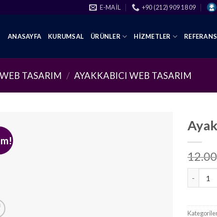
E-MAIL
+90 (212) 909 18 09
ANASAYFA
KURUMSAL
ÜRÜNLER
HIZMETLER
REFERAN
 WEB TASARIM
/
AYAKKABICI WEB TASARIM
Ayak
im!
12.00
Ayakkabı
Kategorile