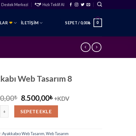
Destek Merkezi
Hızlı Teklif Al
0
SLAR
❤
İLETIŞIM
SEPET /
0,00
₺
kabı Web Tasarım 8
Orijinal
Şu
0,00
8.500,00
₺
₺
+KDV
fiyat:
andaki
 Web Tasarım 8 adet
12.000,00₺.
fiyat:
SEPETE EKLE
8.500,00₺.
r:
Ayakkabıcı Web Tasarım
,
Web Tasarım