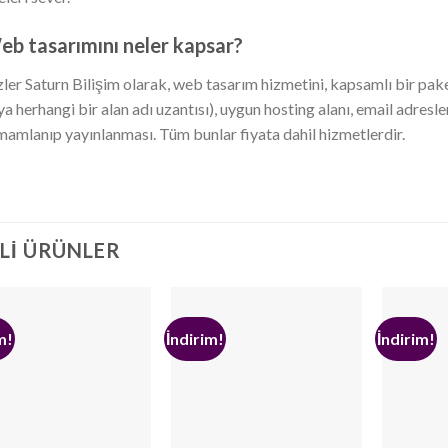
b tasarımını neler kapsar?
zler Saturn Bilişim olarak, web tasarım hizmetini, kapsamlı bir paket
ya herhangi bir alan adı uzantısı), uygun hosting alanı, email adresl
mamlanıp yayınlanması. Tüm bunlar fiyata dahil hizmetlerdir.
ILI ÜRÜNLER
m!
İndirim!
İndirim!