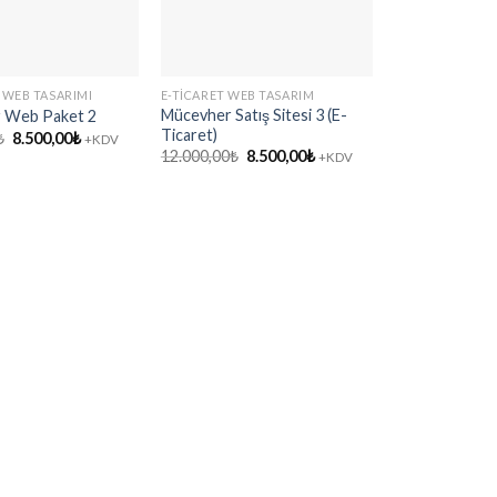
 WEB TASARIMI
E-TICARET WEB TASARIM
KURUMSAL WEB
Mücevher Satış Sitesi 3 (E-
Kurumsal Web 
r Web Paket 2
Ticaret)
4
Orijinal
Şu
₺
8.500,00
₺
+KDV
fiyat:
andaki
Orijinal
Şu
Or
12.000,00
₺
8.500,00
₺
12.000,00
₺
8.
+KDV
12.000,00₺.
fiyat:
fiyat:
andaki
fi
8.500,00₺.
12.000,00₺.
fiyat:
12
8.500,00₺.