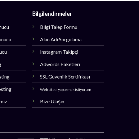
Bilgilendirmeler
unucu
Bilgi Talep Formu
unucu
Alan Adı Sorgulama
nucu
Instagram Takipçi
g
Adwords Paketleri
sting
SSL Güvenlik Sertifikası
sting
Web sitesi yaptırmak istiyorum
imiz
Bize Ulaşın