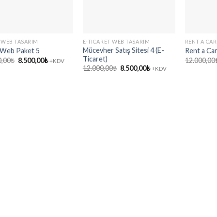
 WEB TASARIM
E-TICARET WEB TASARIM
RENT A CAR
Mücevher Satış Sitesi 4 (E-
 Web Paket 5
Rent a Ca
Ticaret)
Orijinal
Şu
0,00
₺
8.500,00
₺
12.000,00
+KDV
fiyat:
andaki
Orijinal
Şu
12.000,00
₺
8.500,00
₺
+KDV
12.000,00₺.
fiyat:
fiyat:
andaki
8.500,00₺.
12.000,00₺.
fiyat:
8.500,00₺.