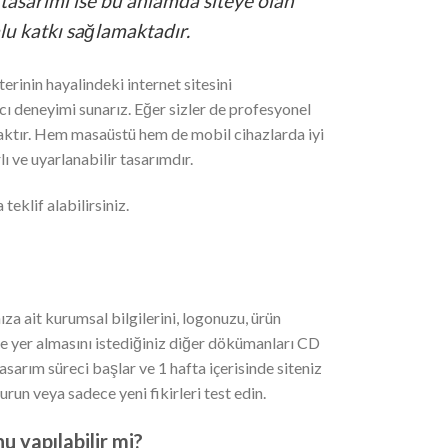
b tasarımı ise bu anlamda siteye olan
lu katkı sağlamaktadır.
erinin hayalindeki internet sitesini
ı deneyimi sunarız. Eğer sizler de profesyonel
caktır. Hem masaüstü hem de mobil cihazlarda iyi
ı ve uyarlanabilir tasarımdır.
teklif alabilirsiniz.
za ait kurumsal bilgilerini, logonuzu, ürün
izde yer almasını istediğiniz diğer dökümanları CD
sarım süreci başlar ve 1 hafta içerisinde siteniz
 kurun veya sadece yeni fikirleri test edin.
 yapılabilir mi?