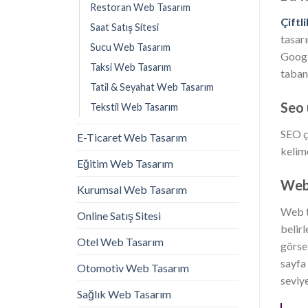
Restoran Web Tasarım
Çiftl
Saat Satış Sitesi
tasar
Sucu Web Tasarım
Googl
Taksi Web Tasarım
tabanl
Tati̇l & Seyahat Web Tasarım
Seo
Tekstil Web Tasarım
SEO ç
E-Ticaret Web Tasarım
kelime
Eğitim Web Tasarım
Web 
Kurumsal Web Tasarım
Web t
Online Satış Sitesi
belir
Otel Web Tasarım
görse
sayfa 
Otomotiv Web Tasarım
seviye
Sağlık Web Tasarım