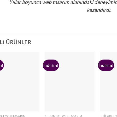
Yıllar boyunca web tasarım alanındaki deneyimim
kazandırdı.
ILI ÜRÜNLER
m!
İndirim!
İndirim!
RET WEB TASARIM
KURUMSAL WEB TASARIM
E-TICARET 