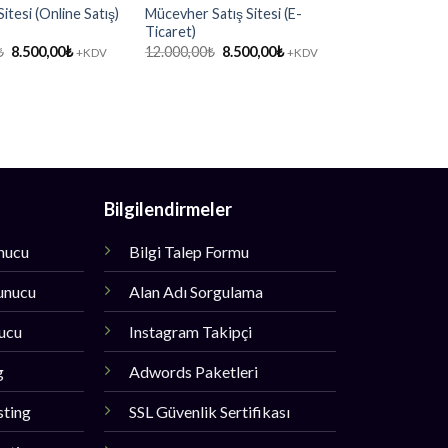
itesi (Online Satış)
Mücevher Satış Sitesi (E-
Rent a Car We
Ticaret)
Or
12.000,00
₺
8.
fi
Orijinal
Şu
Orijinal
Şu
₺
8.500,00
₺
12.000,00
₺
8.500,00
₺
+KDV
+KDV
12
fiyat:
andaki
fiyat:
andaki
12.000,00₺.
fiyat:
12.000,00₺.
fiyat:
8.500,00₺.
8.500,00₺.
Bilgilendirmeler
unucu
Bilgi Talep Formu
unucu
Alan Adı Sorgulama
nucu
Instagram Takipçi
g
Adwords Paketleri
sting
SSL Güvenlik Sertifikası