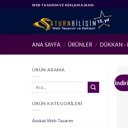
Skip
WEB TASARIM VE REKLAM AJANSI
to
content
ANA SAYFA
/
ÜRÜNLER
/
DÜKKAN - 
ÜRÜN ARAMA
İndir
Ara:
ÜRÜN KATEGORILERI
Avukat Web Tasarım