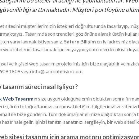
satışlarını bu siteler aracılığı ile yapmaktadırlar. We
güvenilirliği arttırmaktadır. Müşteri portföyüne olum
et sitesini müşterilerimizin istekleri doğrultusunda tasarlayıp, müşt
urmaktayız. Tasarımda son trendleri göz önüne alarak üstün kullanıc
tten yararlanmak istiyorsanız,
Saturn Bilişim
en iyi adresiniz ola
n web sitelerini tasarlamak için en yaygın yöntemlerden ikisi, duyarl
al ve kişisel web tasarım projeleriniz için bize ulaşabilir ve hızlıca 
909 1809 veya info@saturnbilisim.com
tasarım süreci nasıl İşliyor?
ik Web Tasarım
ın size uygun olduğuna emin olduktan sonra firmanı
erizi, ürün fotoğraflarınızı, kurumsal iletişim bilgilerinizi ve siten
email ile bize gönderin. Tüm dökümanlar elimize ulaşdıktan sonra ta
 hazır hale gelir. İşinizi tanıtın, sanatınızı sergileyin, bir web sitesi
eb sitesi tasarımı için arama motoru optimizasyonu