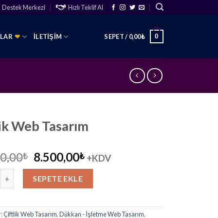
Destek Merkezi
Hızlı Teklif Al
0
SLAR
❤
İLETIŞIM
SEPET /
0,00
₺
lik Web Tasarım
Orijinal
Şu
0,00
8.500,00
₺
₺
+KDV
fiyat:
andaki
Web Tasarım adet
12.000,00₺.
fiyat:
SEPETE EKLE
8.500,00₺.
r:
Çiftlik Web Tasarım
,
Dükkan - İşletme Web Tasarım
,