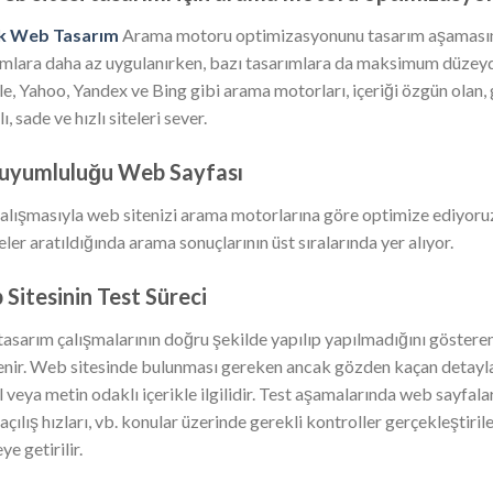
ik Web Tasarım
Arama motoru optimizasyonunu tasarım aşamasında
ımlara daha az uygulanırken, bazı tasarımlara da maksimum düzeyd
e, Yahoo, Yandex ve Bing gibi arama motorları, içeriği özgün olan, 
ı, sade ve hızlı siteleri sever.
 uyumluluğu Web Sayfası
alışmasıyla web sitenizi arama motorlarına göre optimize ediyoruz.
ler aratıldığında arama sonuçlarının üst sıralarında yer alıyor.
Sitesinin Test Süreci
asarım çalışmalarının doğru şekilde yapılıp yapılmadığını gösteren 
lenir. Web sitesinde bulunması gereken ancak gözden kaçan detayla
l veya metin odaklı içerikle ilgilidir. Test aşamalarında web sayfa
açılış hızları, vb. konular üzerinde gerekli kontroller gerçekleştir
ye getirilir.