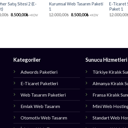
er Satış Sitesi 2 (E-
Kurumsal Web Tasarım Paketi
E-Ticaret S
t)
1
Paket 1
Orijinal
Şu
Orijinal
Şu
0,00
₺
8.500,00
₺
12.000,00
₺
8.500,00
₺
12.000,00
+KDV
+KDV
fiyat:
andaki
fiyat:
andaki
12.000,00₺.
fiyat:
12.000,00₺.
fiyat:
8.500,00₺.
8.500,00₺.
Kategoriler
Sunucu Hizmetleri
Adwords Paketleri
Türkiye Kiralık S
E-Ticaret Paketleri
Almanya Kiralık S
Web Tasarım Paketleri
Fransa Kiralık Su
Emlak Web Tasarım
Mini Web Hostin
Otomotiv Web Tasarım
Standart Web Ho