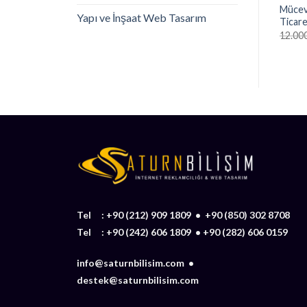
Mücevh
Yapı ve İnşaat Web Tasarım
Ticare
12.00
Tel :
+90 (212) 909 1809
•
+90 (850) 302 8708
Tel :
+90 (242) 606 1809
•
+90 (282) 606 0159
info@saturnbilisim.com •
destek@saturnbilisim.com