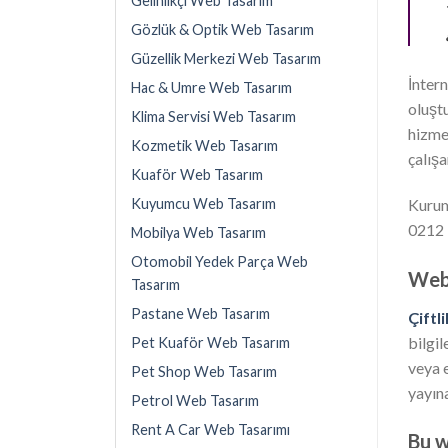
Gelinlikçi Web Tasarım
Gözlük & Optik Web Tasarım
Güzellik Merkezi Web Tasarım
İntern
Hac & Umre Web Tasarım
oluşt
Klima Servisi Web Tasarım
hizme
Kozmetik Web Tasarım
çalışa
Kuaför Web Tasarım
Kurums
Kuyumcu Web Tasarım
0212 
Mobilya Web Tasarım
Otomobil Yedek Parça Web
Web 
Tasarım
Pastane Web Tasarım
Çiftl
bilgil
Pet Kuaför Web Tasarım
veya 
Pet Shop Web Tasarım
yayına
Petrol Web Tasarım
Rent A Car Web Tasarımı
Bu w