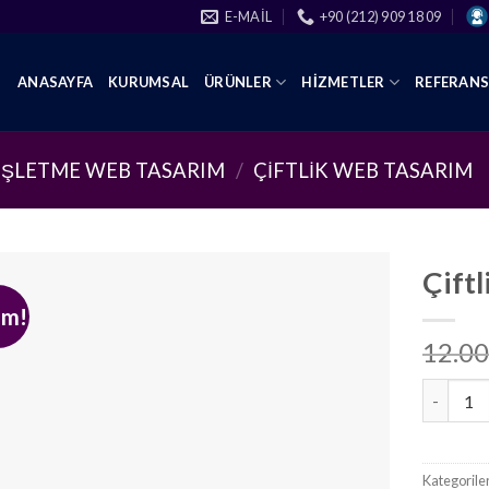
E-MAIL
+90 (212) 909 18 09
ANASAYFA
KURUMSAL
ÜRÜNLER
HIZMETLER
REFERAN
İŞLETME WEB TASARIM
/
ÇIFTLIK WEB TASARIM
Çift
im!
12.00
Çiftlik 
Kategorile