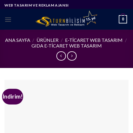
Skip
WEB TASARIM VE REKLAM AJANSI
to
content
0
ANA SAYFA
/
ÜRÜNLER
/
E-TICARET WEB TASARIM
/
GIDA E-TICARET WEB TASARIM
İndirim!