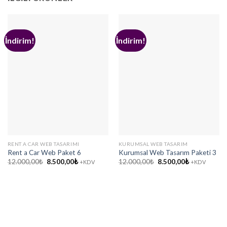
İndirim!
İndirim!
RENT A CAR WEB TASARIMI
KURUMSAL WEB TASARIM
Rent a Car Web Paket 6
Kurumsal Web Tasarım Paketi 3
Orijinal
Şu
Orijinal
Şu
12.000,00
₺
8.500,00
₺
12.000,00
₺
8.500,00
₺
+KDV
+KDV
fiyat:
andaki
fiyat:
andaki
12.000,00₺.
fiyat:
12.000,00₺.
fiyat:
8.500,00₺.
8.500,00₺.