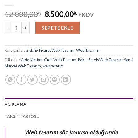
Orijinal
Şu
12.000,00
8.500,00
₺
₺
+KDV
fiyat:
andaki
Gıda Market Web Tasarım 3 adet
12.000,00₺.
fiyat:
SEPETE EKLE
8.500,00₺.
Kategoriler:
Gıda E-Ticaret Web Tasarım
,
Web Tasarım
Etiketler:
Gıda Market
,
Gıda Web Tasarım
,
Paket Servis Web Tasarım
,
Sanal
Market Web Tasarım
,
web tasarım
AÇIKLAMA
TAKSIT TABLOSU
Web tasarım söz konusu olduğunda