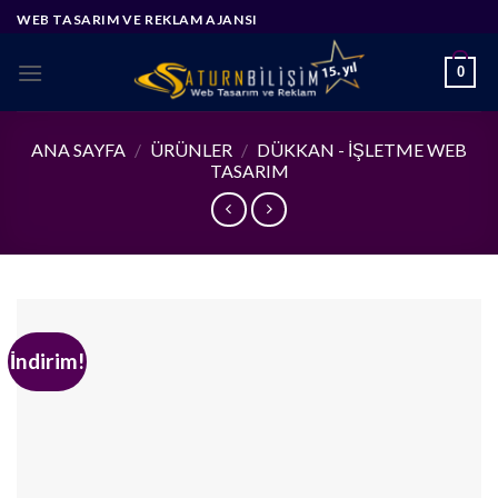
Skip
WEB TASARIM VE REKLAM AJANSI
to
content
0
ANA SAYFA
/
ÜRÜNLER
/
DÜKKAN - İŞLETME WEB
TASARIM
İndirim!