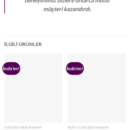
deneyimimiz bizlere onlarca mutlu
müşteri kazandırdı.
İLGILI ÜRÜNLER
İndirim!
İndirim!
E-TICARET WEB TASARIM
RENT A CAR WEB TASARIMI