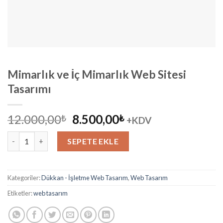
Mimarlık ve İç Mimarlık Web Sitesi
Tasarımı
Orijinal
Şu
12.000,00
8.500,00
₺
₺
+KDV
fiyat:
andaki
Mimarlık ve İç Mimarlık Web Sitesi Tasarımı adet
12.000,00₺.
fiyat:
SEPETE EKLE
8.500,00₺.
Kategoriler:
Dükkan - İşletme Web Tasarım
,
Web Tasarım
Etiketler:
web tasarım