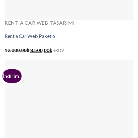
RENT A CAR WEB TASARIMI
Rent a Car Web Paket 6
Orijinal
Şu
12.000,00
₺
8.500,00
₺
+KDV
fiyat:
andaki
12.000,00₺.
fiyat:
8.500,00₺.
İndirim!