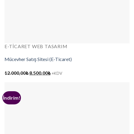
E-TICARET WEB TASARIM
Mücevher Satış Sitesi (E-Ticaret)
Orijinal
Şu
12.000,00
₺
8.500,00
₺
+KDV
fiyat:
andaki
12.000,00₺.
fiyat:
8.500,00₺.
İndirim!