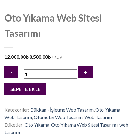
Oto Yıkama Web Sitesi
Tasarımı
Orijinal
Şu
12.000,00
₺
8.500,00
₺
+KDV
fiyat:
andaki
12.000,00₺.
fiyat:
8.500,00₺.
Oto
SEPETE EKLE
Yıkama
Web
Sitesi
Kategoriler:
Dükkan - İşletme Web Tasarım
,
Oto Yıkama
Tasarımı
Web Tasarım
,
Otomotiv Web Tasarım
,
Web Tasarım
adet
Etiketler:
Oto Yıkama
,
Oto Yıkama Web Sitesi Tasarımı
,
web
tasarım