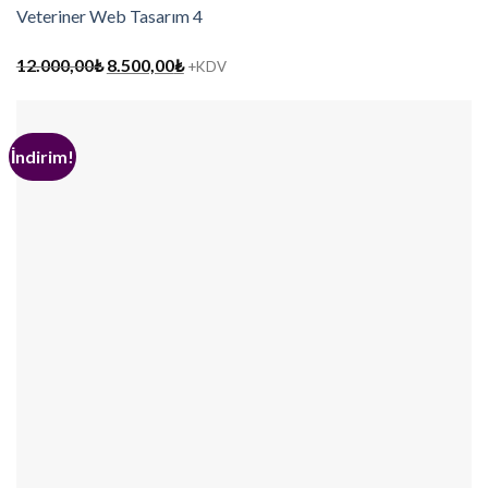
Veteriner Web Tasarım 4
Orijinal
Şu
12.000,00
₺
8.500,00
₺
+KDV
fiyat:
andaki
12.000,00₺.
fiyat:
8.500,00₺.
İndirim!