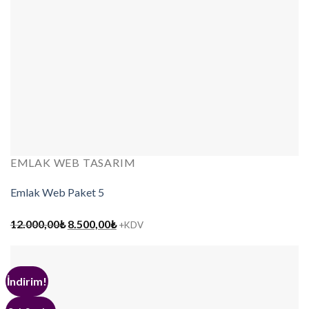
EMLAK WEB TASARIM
Emlak Web Paket 5
Orijinal
Şu
12.000,00
₺
8.500,00
₺
+KDV
fiyat:
andaki
12.000,00₺.
fiyat:
8.500,00₺.
İndirim!