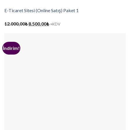
E-Ticaret Sitesi (Online Satış) Paket 1
Orijinal
Şu
12.000,00
₺
8.500,00
₺
+KDV
fiyat:
andaki
12.000,00₺.
fiyat:
8.500,00₺.
İndirim!