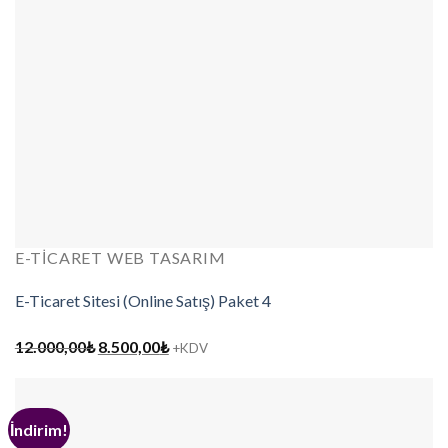
E-TICARET WEB TASARIM
E-Ticaret Sitesi (Online Satış) Paket 4
Orijinal
Şu
12.000,00
₺
8.500,00
₺
+KDV
fiyat:
andaki
12.000,00₺.
fiyat:
8.500,00₺.
İndirim!