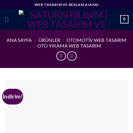
Skip
WEB TASARIM VE REKLAM AJANSI
to
content
0
ANA SAYFA
/
ÜRÜNLER
/
OTOMOTIV WEB TASARIM
/
OTO YIKAMA WEB TASARIM
İndirim!