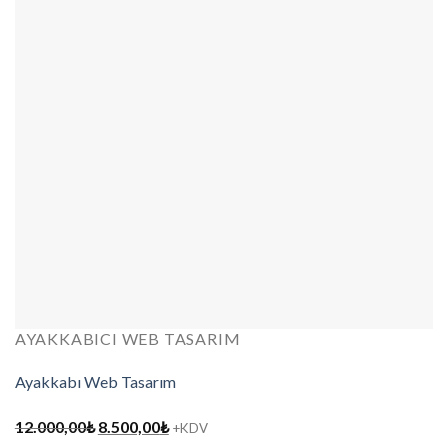
AYAKKABICI WEB TASARIM
Ayakkabı Web Tasarım
Orijinal
Şu
12.000,00
₺
8.500,00
₺
+KDV