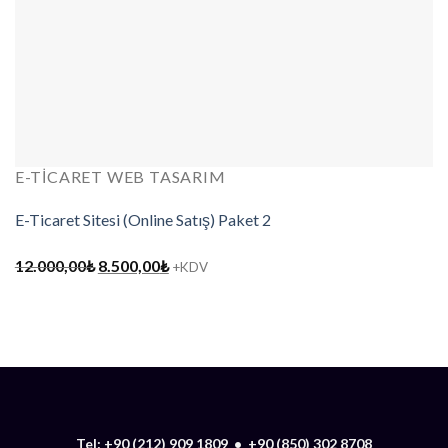
E-TICARET WEB TASARIM
E-Ticaret Sitesi (Online Satış) Paket 2
Orijinal
Şu
12.000,00
₺
8.500,00
₺
+KDV
fiyat:
andaki
12.000,00₺.
fiyat:
8.500,00₺.
Tel:
+90 (212) 909 1809
•
+90 (850) 302 8708