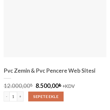
Pvc Zemin & Pvc Pencere Web Sitesi
Orijinal
Şu
12.000,00
8.500,00
₺
₺
+KDV
fiyat:
andaki
Pvc Zemin & Pvc Pencere Web Sitesi adet
12.000,00₺.
fiyat:
SEPETE EKLE
8.500,00₺.