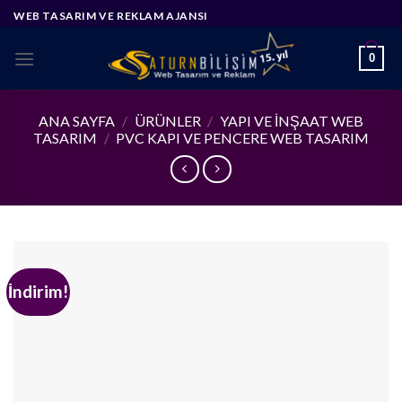
Skip
WEB TASARIM VE REKLAM AJANSI
to
content
0
ANA SAYFA
/
ÜRÜNLER
/
YAPI VE İNŞAAT WEB
TASARIM
/
PVC KAPI VE PENCERE WEB TASARIM
İndirim!