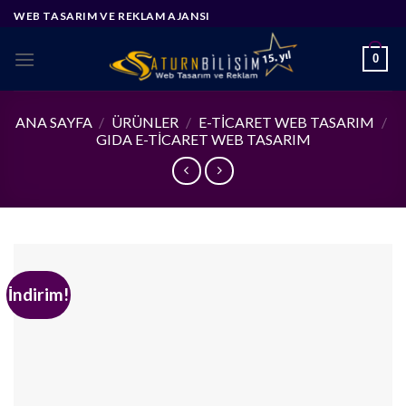
Skip
WEB TASARIM VE REKLAM AJANSI
to
content
0
ANA SAYFA
/
ÜRÜNLER
/
E-TICARET WEB TASARIM
/
GIDA E-TICARET WEB TASARIM
İndirim!