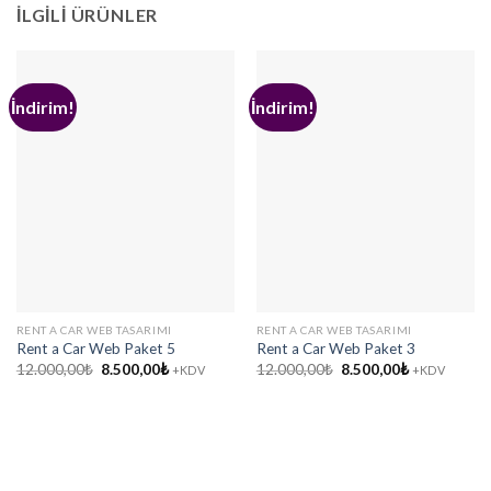
İLGILI ÜRÜNLER
İndirim!
İndirim!
RENT A CAR WEB TASARIMI
RENT A CAR WEB TASARIMI
Rent a Car Web Paket 5
Rent a Car Web Paket 3
Orijinal
Şu
Orijinal
Şu
12.000,00
₺
8.500,00
₺
12.000,00
₺
8.500,00
₺
+KDV
+KDV
fiyat:
andaki
fiyat:
andaki
12.000,00₺.
fiyat:
12.000,00₺.
fiyat:
8.500,00₺.
8.500,00₺.