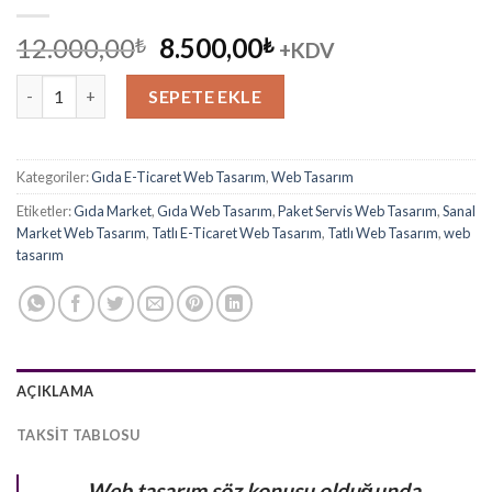
Orijinal
Şu
12.000,00
8.500,00
₺
₺
+KDV
fiyat:
andaki
Tatlı E-Ticaret Web Tasarım 2 adet
12.000,00₺.
fiyat:
SEPETE EKLE
8.500,00₺.
Kategoriler:
Gıda E-Ticaret Web Tasarım
,
Web Tasarım
Etiketler:
Gıda Market
,
Gıda Web Tasarım
,
Paket Servis Web Tasarım
,
Sanal
Market Web Tasarım
,
Tatlı E-Ticaret Web Tasarım
,
Tatlı Web Tasarım
,
web
tasarım
AÇIKLAMA
TAKSIT TABLOSU
Web tasarım söz konusu olduğunda